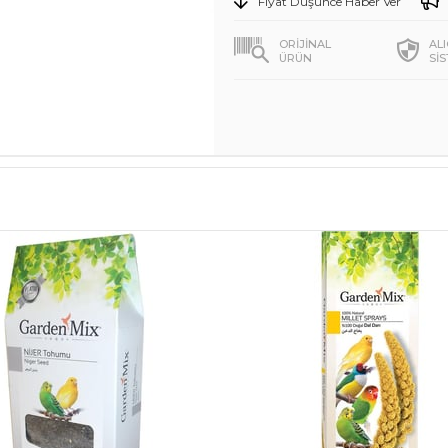
Fiyat Düşünce Haber Ver
ORİJİNAL
AL
ÜRÜN
Sİ