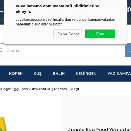
cuvallamama.com masaüstü bildirimlerine
ekleyin.
cuvallamama.com özel fırsatlardan ve güncel kampanyalardan
haberiniz olsun ister misiniz?
Daha Sonra
Evet
KÖPEK
KUŞ
BALIK
KEMİRGEN
YAZ KAMPA
Jungle Egg Food Yumurtalı Kuş Maması 100 gr
Jungle Egg Food Yumurtal