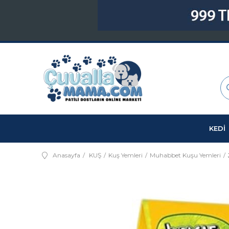
KEDİ
Anasayfa
KUŞ
Kuş Yemleri
Muhabbet Kuşu Yemleri