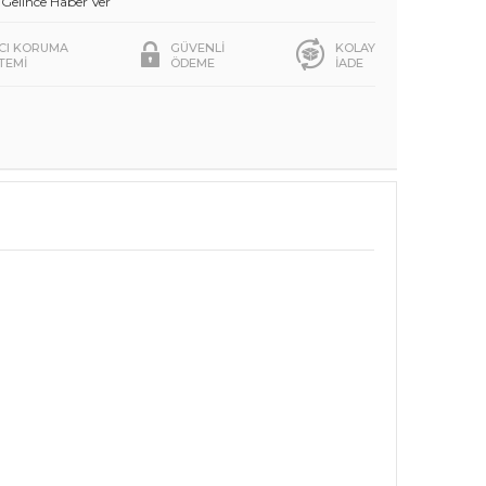
Gelince Haber Ver
ICI KORUMA
GÜVENLİ
KOLAY
STEMİ
ÖDEME
İADE