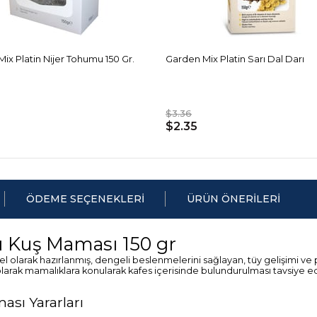
ix Platin Nijer Tohumu 150 Gr.
Garden Mix Platin Sarı Dal Darı
$3.36
$2.35
ÖDEME SEÇENEKLERI
ÜRÜN ÖNERILERI
 Kuş Maması 150 gr
l olarak hazırlanmış, dengeli beslenmelerini sağlayan, tüy gelişimi ve 
olarak mamalıklara konularak kafes içerisinde bulundurulması tavsiye ed
sı Yararları