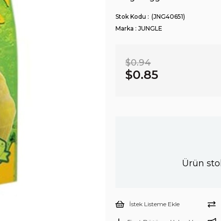
(JNG40651)
Marka
:
JUNGLE
$0.94
$0.85
Ürün sto
İstek Listeme Ekle