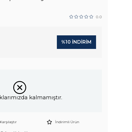
0.0
%
10
İNDIRIM
klarımızda kalmamıştır.
Karşılaştır
İndirimli Ürün