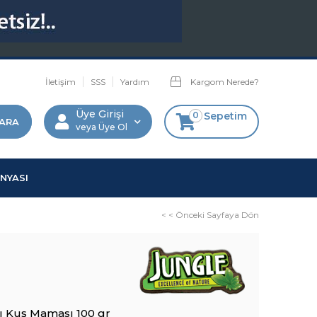
İletişim
SSS
Yardım
Kargom Nerede?
Üye Girişi
0
Sepetim
Üye Ol
NYASI
< < Önceki Sayfaya Dön
ı Kuş Maması 100 gr