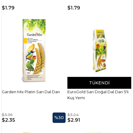
$1.79
$1.79
TÜKENDI
Garden Mix Platin Sarı Dal Darı
EuroGold Sarı Doğal Dal Darı 5'li
Kuş Yemi
$3.36
$3.24
%30
$2.35
$2.91