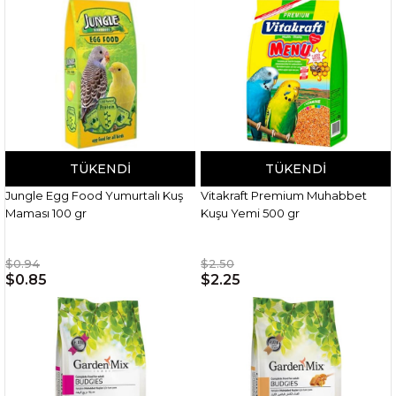
TÜKENDI
TÜKENDI
Jungle Egg Food Yumurtalı Kuş
Vitakraft Premium Muhabbet
Maması 100 gr
Kuşu Yemi 500 gr
$0.94
$2.50
$0.85
$2.25