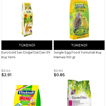
TÜKENDI
TÜKENDI
EuroGold Sarı Doğal Dal Darı 5'li
Jungle Egg Food Yumurtalı Kuş
Kuş Yemi
Maması 100 gr
$3.24
$0.94
$2.91
$0.85