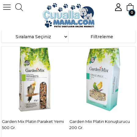
0
Anasayfa
KUŞ
Kuş Yemleri
Üye Girişi
Üye Ol
Sıralama
Filtreleme
Garden Mix Platin Paraket Yemi
Garden Mix Platin Konuşturucu
500 Gr.
200 Gr.