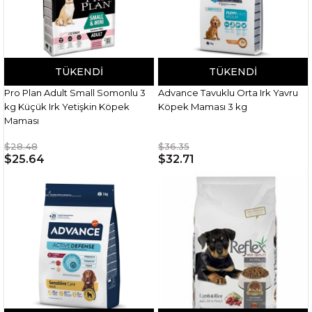
TÜKENDI
TÜKENDI
Pro Plan Adult Small Somonlu 3
Advance Tavuklu Orta Irk Yavru
kg Küçük Irk Yetişkin Köpek
Köpek Maması 3 kg
Maması
$28.48
$36.35
$25.64
$32.71