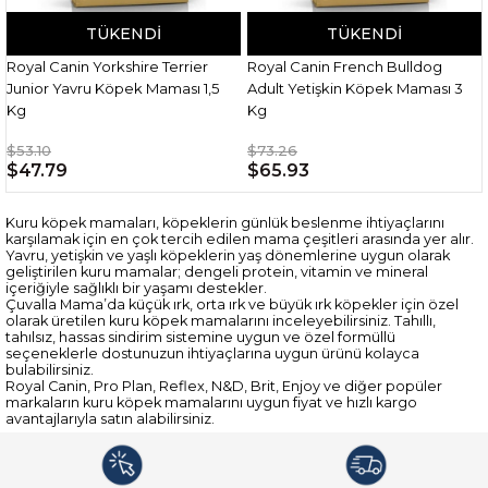
TÜKENDI
TÜKENDI
Royal Canin Yorkshire Terrier
Royal Canin French Bulldog
Junior Yavru Köpek Maması 1,5
Adult Yetişkin Köpek Maması 3
Kg
Kg
$53.10
$73.26
$47.79
$65.93
Kuru köpek mamaları, köpeklerin günlük beslenme ihtiyaçlarını
karşılamak için en çok tercih edilen mama çeşitleri arasında yer alır.
Yavru, yetişkin ve yaşlı köpeklerin yaş dönemlerine uygun olarak
geliştirilen kuru mamalar; dengeli protein, vitamin ve mineral
içeriğiyle sağlıklı bir yaşamı destekler.
Çuvalla Mama’da küçük ırk, orta ırk ve büyük ırk köpekler için özel
olarak üretilen kuru köpek mamalarını inceleyebilirsiniz. Tahıllı,
tahılsız, hassas sindirim sistemine uygun ve özel formüllü
seçeneklerle dostunuzun ihtiyaçlarına uygun ürünü kolayca
bulabilirsiniz.
Royal Canin, Pro Plan, Reflex, N&D, Brit, Enjoy ve diğer popüler
markaların kuru köpek mamalarını uygun fiyat ve hızlı kargo
avantajlarıyla satın alabilirsiniz.