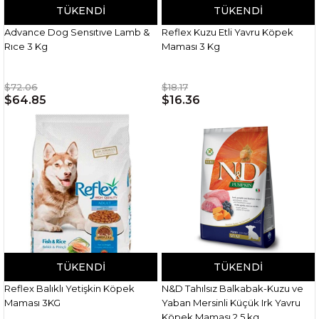
TÜKENDI
TÜKENDI
Advance Dog Sensıtıve Lamb &
Reflex Kuzu Etli Yavru Köpek
Rıce 3 Kg
Maması 3 Kg
$72.06
$18.17
$64.85
$16.36
TÜKENDI
TÜKENDI
Reflex Balıklı Yetişkin Köpek
N&D Tahılsız Balkabak-Kuzu ve
Maması 3KG
Yaban Mersinli Küçük Irk Yavru
Köpek Maması 2,5 kg