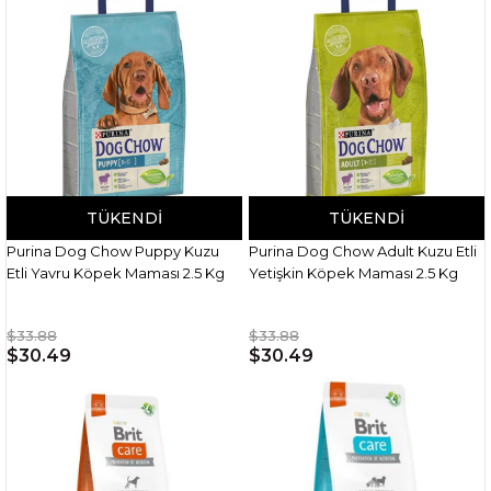
TÜKENDI
TÜKENDI
Purina Dog Chow Puppy Kuzu
Purina Dog Chow Adult Kuzu Etli
Etli Yavru Köpek Maması 2.5 Kg
Yetişkin Köpek Maması 2.5 Kg
$33.88
$33.88
$30.49
$30.49