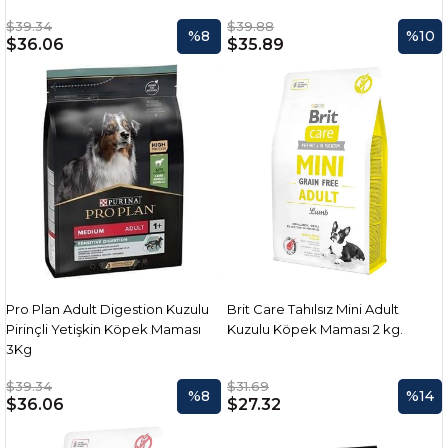
$39.34
$39.88
%8
%10
$36.06
$35.89
Pro Plan Adult Digestion Kuzulu
Brit Care Tahılsız Mini Adult
Pirinçli Yetişkin Köpek Maması
Kuzulu Köpek Maması 2 kg.
3Kg
$39.34
$31.69
%8
%14
$36.06
$27.32