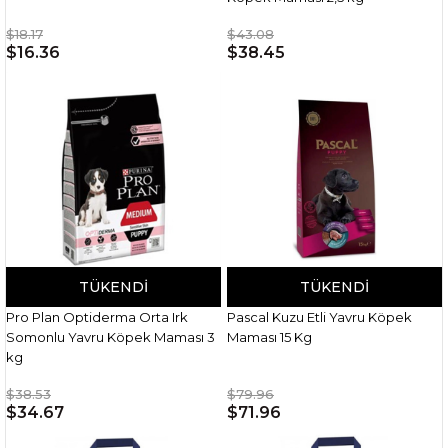
$18.17
$43.08
$16.36
$38.45
TÜKENDI
TÜKENDI
Pro Plan Optiderma Orta Irk
Pascal Kuzu Etli Yavru Köpek
Somonlu Yavru Köpek Maması 3
Maması 15 Kg
kg
$38.53
$79.96
$34.67
$71.96