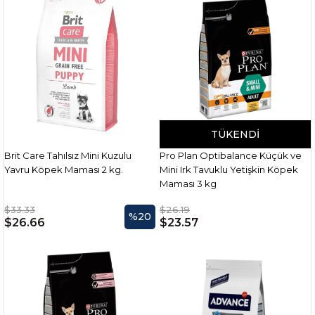
TÜKENDI
Brit Care Tahılsız Mini Kuzulu
Pro Plan Optibalance Küçük ve
Yavru Köpek Maması 2 kg.
Mini Irk Tavuklu Yetişkin Köpek
Maması 3 kg
$33.33
$26.19
%20
$26.66
$23.57