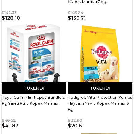
Köpek Maması 7 Kg
$142.33
$145.24
$128.10
$130.71
TÜKENDI
TÜKENDI
Royal Canin Mini Puppy Bundle 2
Pedigree Vital Protection Kümes
Kg Yavru Kuru Köpek Maması
Hayvanlı Yavru Köpek Maması 3
Kg.
$46.52
$22.90
$41.87
$20.61