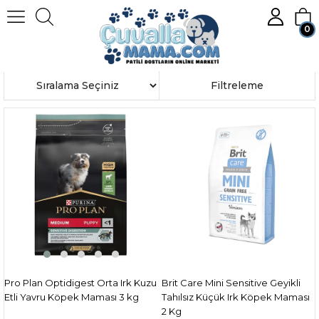
0
Anasayfa
KÖPEK
Köpek Mamaları
Kuru Köpek Maması
Üye Girişi
Üye Ol
Sıralama
Filtreleme
Pro Plan Optidigest Orta Irk Kuzu
Brit Care Mini Sensitive Geyikli
Etli Yavru Köpek Maması 3 kg
Tahılsız Küçük Irk Köpek Maması
2 Kg