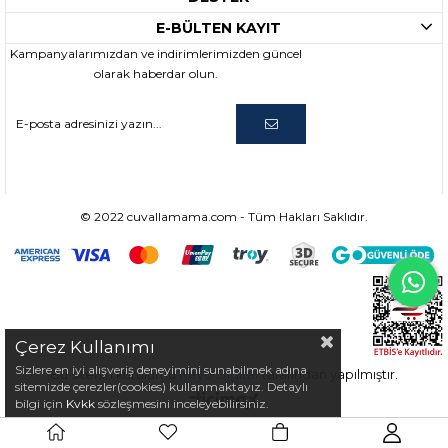
E-BÜLTEN KAYIT
Kampanyalarımızdan ve indirimlerimizden güncel
olarak haberdar olun.
© 2022 cuvallamama.com - Tüm Hakları Saklıdır.
Çerez Kullanımı
Sizlere en iyi alışveriş deneyimini sunabilmek adına
Bu sitenin kurulumu
Keyo Digital
tarafından yapılmıştır.
sitemizde çerezler(cookies) kullanmaktayız. Detaylı
bilgi için
Kvkk
sözleşmesini inceleyebilirsiniz.