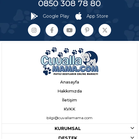
0850 308 78 80
Google Play
App Store
Anasayfa
Hakkımızda
İletişim
KVKK
bilgi@cuvallamama.com
KURUMSAL
DESTEK