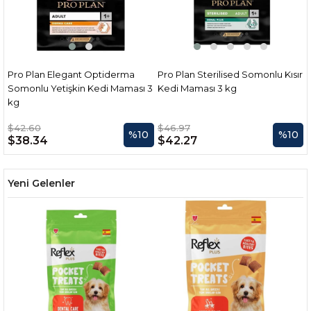
Pro Plan Elegant Optiderma
Pro Plan Sterilised Somonlu Kısır
P
Somonlu Yetişkin Kedi Maması 3
Kedi Maması 3 kg
kg
$42.60
$46.97
%10
%10
$38.34
$42.27
Yeni Gelenler