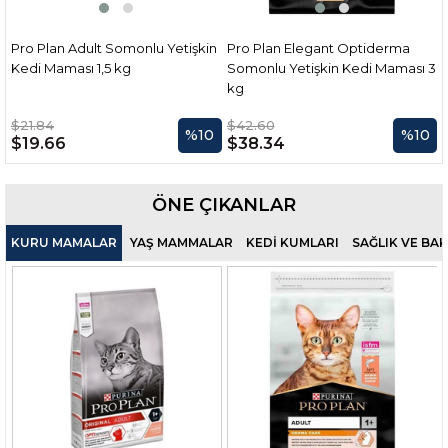
U
Pro Plan Adult Somonlu Yetişkin
Pro Plan Elegant Optiderma
Kedi Maması 1,5 kg
Somonlu Yetişkin Kedi Maması 3
kg
$21.84
$42.60
%10
%10
$19.66
$38.34
ÖNE ÇIKANLAR
KURU MAMALAR
YAŞ MAMMALAR
KEDİ KUMLARI
SAĞLIK VE BA