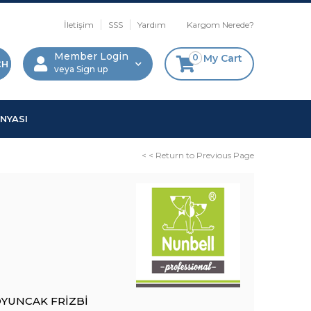
İletişim
SSS
Yardım
Kargom Nerede?
Member Login
0
My Cart
Sign up
NYASI
< < Return to Previous Page
YUNCAK FRİZBİ