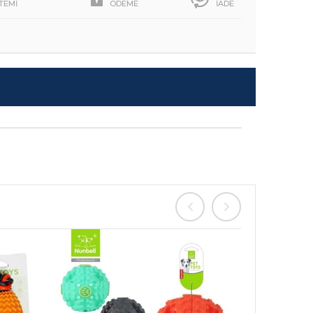
STEMİ
ÖDEME
İADE