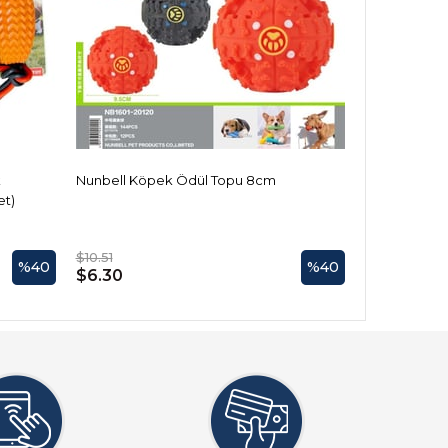
k
Nunbell Köpek Ödül Topu 8cm
Nunbell Köp
et)
$10.51
$8.38
%40
%40
$6.30
$5.03