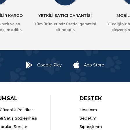
İLİR KARGO
YETKİLİ SATICI GARANTİSİ
MOBİL
 hızlı ve en
Tüm ürünlerimiz üretici garantisi
Dilediğiniz 
eslim edilir.
altındadır.
alışverişin
Google Play
App Store
UMSAL
DESTEK
k Güvenlik Politikası
Hesabım
li Satış Sözleşmesi
Sepetim
Sorulan Sorular
Siparişlerim