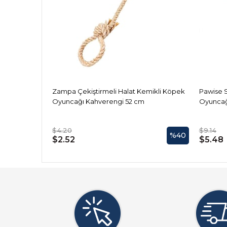
Zampa Çekiştirmeli Halat Kemikli Köpek
Pawise 
Oyuncağı Kahverengi 52 cm
Oyuncağ
$4.20
$9.14
%40
$2.52
$5.48