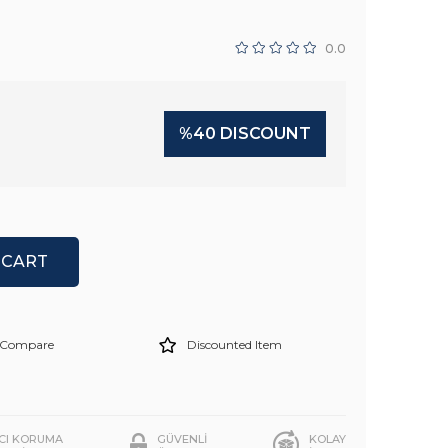
0.0
%
40
DISCOUNT
Compare
Discounted Item
ICI KORUMA
GÜVENLİ
KOLAY