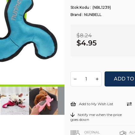
(NBL1239)
Brand
:
NUNBELL
$8.24
$4.95
Add to My Wish List
Notify me when the price
goes down
ORİJİNAL
AL