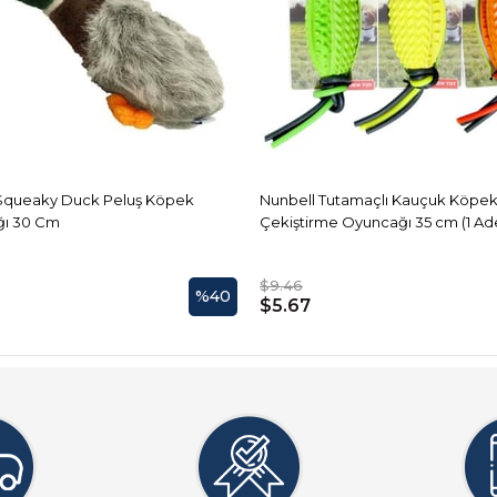
Squeaky Duck Peluş Köpek
Nunbell Tutamaçlı Kauçuk Köpe
ı 30 Cm
Çekiştirme Oyuncağı 35 cm (1 Ad
$9.46
%40
$5.67