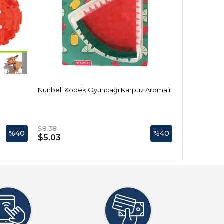
Nunbell Köpek Oyuncağı Karpuz Aromalı
Nunbell Köpe
$8.38
$6.27
%40
%40
$5.03
$3.76