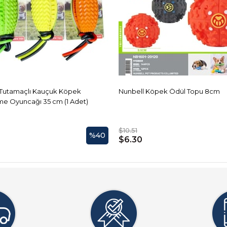
 Tutamaçlı Kauçuk Köpek
Nunbell Köpek Ödül Topu 8cm
me Oyuncağı 35 cm (1 Adet)
$10.51
%40
$6.30