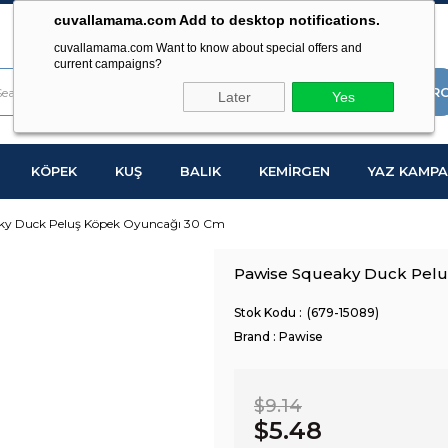
cuvallamama.com Add to desktop notifications.
cuvallamama.com Want to know about special offers and
current campaigns?
Later
Yes
KÖPEK
KUŞ
BALIK
KEMİRGEN
YAZ KAMPA
ky Duck Peluş Köpek Oyuncağı 30 Cm
Pawise Squeaky Duck Pel
(679-15089)
Brand
:
Pawise
$9.14
$5.48