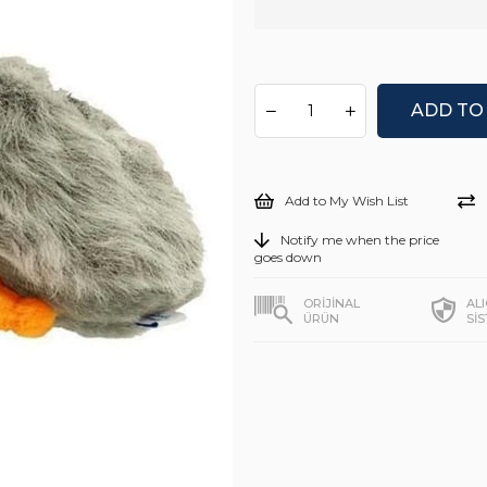
Add to My Wish List
Notify me when the price
goes down
ORİJİNAL
AL
ÜRÜN
Sİ