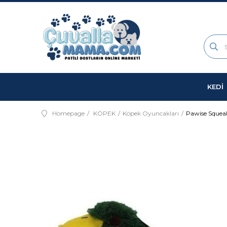
KEDİ
Homepage
KÖPEK
Köpek Oyuncakları
Pawise Squea