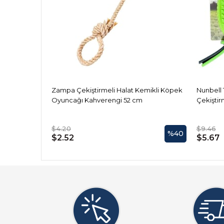
Zampa Çekiştirmeli Halat Kemikli Köpek
Nunbell
Oyuncağı Kahverengi 52 cm
Çekiştir
$4.20
$9.46
%40
$2.52
$5.67