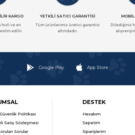
İLİR KARGO
YETKİLİ SATICI GARANTİSİ
MOBİL
 hızlı ve en
Tüm ürünlerimiz üretici garantisi
Dilediğiniz 
eslim edilir.
altındadır.
alışverişin
Google Play
App Store
UMSAL
DESTEK
k Güvenlik Politikası
Hesabım
li Satış Sözleşmesi
Sepetim
Sorulan Sorular
Siparişlerim