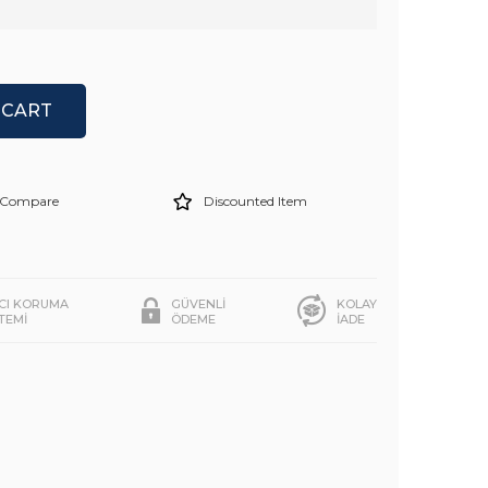
Compare
Discounted Item
ICI KORUMA
GÜVENLİ
KOLAY
STEMİ
ÖDEME
İADE