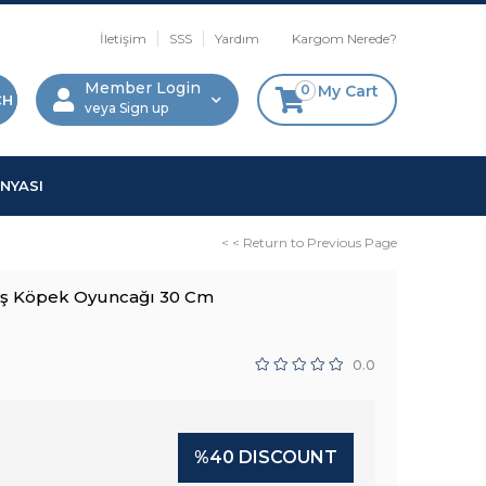
İletişim
SSS
Yardım
Kargom Nerede?
Member Login
0
My Cart
Sign up
NYASI
< < Return to Previous Page
uş Köpek Oyuncağı 30 Cm
0.0
%
40
DISCOUNT