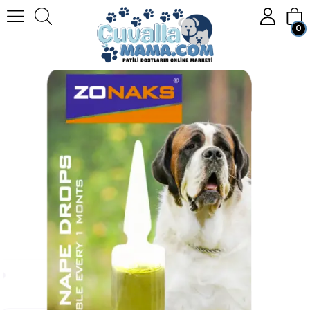
0
Anasayfa
KÖPEK
Köpek Sağlık Ürünleri
Zonaks Dog Nape Drops 4 ml. 20 - 40 Kg.
Üye Girişi
Üye Ol