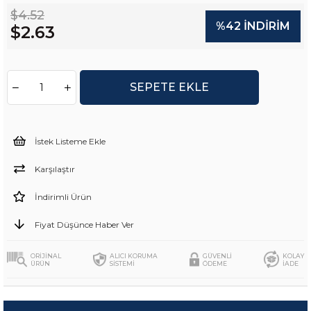
$4.52
%
42
İNDIRIM
$2.63
İstek Listeme Ekle
Karşılaştır
İndirimli Ürün
Fiyat Düşünce Haber Ver
ORİJİNAL
ALICI KORUMA
GÜVENLİ
KOLAY
ÜRÜN
SİSTEMİ
ÖDEME
İADE