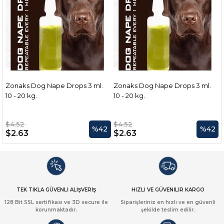
Zonaks Dog Nape Drops 3 ml.
Zonaks Dog Nape Drops 3 ml.
10 - 20 kg.
10 - 20 kg.
1
$4.52
$4.52
%42
%42
$2.63
$2.63
TEK TIKLA GÜVENLİ ALIŞVERİŞ
HIZLI VE GÜVENİLİR KARGO
128 Bit SSL sertifikası ve 3D secure ile
Siparişleriniz en hızlı ve en güvenli
korunmaktadır.
şekilde teslim edilir.