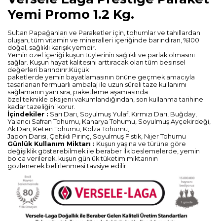
Yemi Promo 1.2 Kg.
Sultan Papağanları ve Paraketler için, tohumlar ve tahıllardan
oluşan, tüm vitamin ve mineralleri içeriğinde barındıran, %100
doğal, sağlıklı karışık yemdir.
Yemin özel içeriği kuşun tüylerinin sağlıklı ve parlak olmasını
sağlar. Kuşun hayat kalitesini arttıracak olan tüm besinsel
değerleri barındırır.Küçük
paketlerde yemin bayatlamasının önüne geçmek amacıyla
tasarlanan fermuarlı ambalaj ile uzun süreli taze kullanımı
sağlamanın yanı sıra, paketleme aşamasında
özel teknikle oksijeni vakumlandığından, son kullanma tarihine
kadar tazeliğini korur.
İçindekiler :
Sarı Darı, Soyulmuş Yulaf, Kırmızı Darı, Buğday,
Yalancı Safran Tohumu, Kanarya Tohumu, Soyulmuş Ayçekirdeği,
Ak Darı, Keten Tohumu, Kolza Tohumu,
Japon Darısı, Çeltikli Pirinç, Soyulmuş Fıstık, Nijer Tohumu
Günlük Kullanım Miktarı :
Kuşun yaşına ve türüne göre
değişiklik gösterebilmek ile beraber ilk beslemelerde, yemin
bolca verilerek, kuşun günlük tüketim miktarının
gözlenerek belirlenmesi tavsiye edilir.