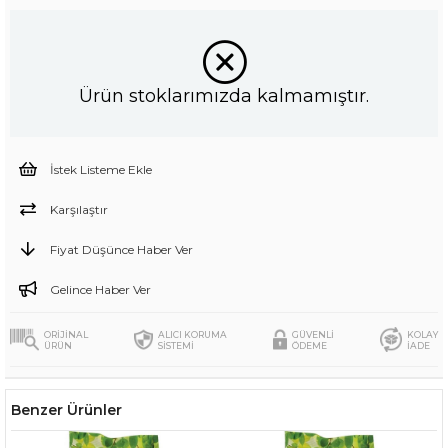
Ürün stoklarımızda kalmamıştır.
İstek Listeme Ekle
Karşılaştır
Fiyat Düşünce Haber Ver
Gelince Haber Ver
ORİJİNAL
ALICI KORUMA
GÜVENLİ
KOLAY
ÜRÜN
SİSTEMİ
ÖDEME
İADE
Benzer Ürünler