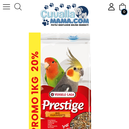
0
Anasayfa
KUŞ
Kuş Yemleri
Papağan Yemleri
Versele Laga Prestige Paraket Yemi Promo 1.2 Kg.
Üye Girişi
Üye Ol