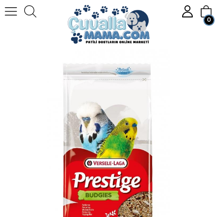
0
Anasayfa
KUŞ
Kuş Yemleri
Muhabbet Kuşu Yemleri
Versele Laga Prestıge Muhabbet Yemi 1 Kg.
Üye Girişi
Üye Ol