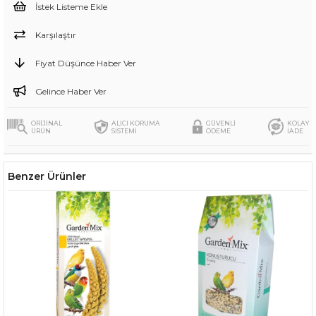
İstek Listeme Ekle
Karşılaştır
Fiyat Düşünce Haber Ver
Gelince Haber Ver
ORİJİNAL
ALICI KORUMA
GÜVENLİ
KOLAY
ÜRÜN
SİSTEMİ
ÖDEME
İADE
Benzer Ürünler