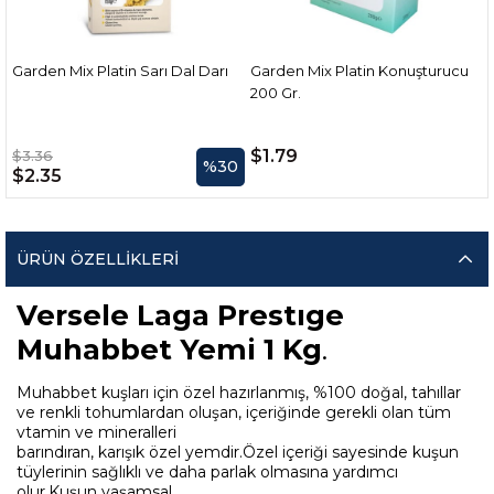
Garden Mix Platin Sarı Dal Darı
Garden Mix Platin Konuşturucu
200 Gr.
1
$1.79
$3.36
%30
$2.35
ÜRÜN ÖZELLIKLERI
Versele Laga Prestıge
Muhabbet Yemi 1 Kg
.
Muhabbet kuşları için özel hazırlanmış, %100 doğal, tahıllar
ve renkli tohumlardan oluşan, içeriğinde gerekli olan tüm
vtamin ve mineralleri
barındıran, karışık özel yemdir.Özel içeriği sayesinde kuşun
tüylerinin sağlıklı ve daha parlak olmasına yardımcı
olur.Kuşun yaşamsal