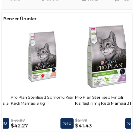
Benzer Ürünler
Pro Plan Sterilised Somonlu Kısır
Pro Plan Sterilised Hindili
3
Kedi Maması 3 kg
Kısırlaştırılmış Kedi Maması 3 kg
$46.97
$51.79
%10
%20
$42.27
$41.43