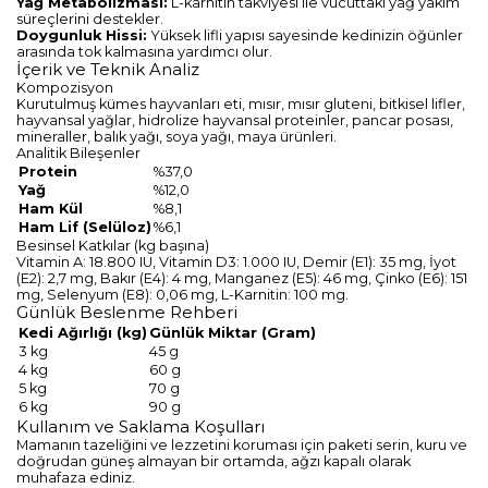
Yağ Metabolizması:
L-karnitin takviyesi ile vücuttaki yağ yakım
süreçlerini destekler.
Doygunluk Hissi:
Yüksek lifli yapısı sayesinde kedinizin öğünler
arasında tok kalmasına yardımcı olur.
İçerik ve Teknik Analiz
Kompozisyon
Kurutulmuş kümes hayvanları eti, mısır, mısır gluteni, bitkisel lifler,
hayvansal yağlar, hidrolize hayvansal proteinler, pancar posası,
mineraller, balık yağı, soya yağı, maya ürünleri.
Analitik Bileşenler
Protein
%37,0
Yağ
%12,0
Ham Kül
%8,1
Ham Lif (Selüloz)
%6,1
Besinsel Katkılar (kg başına)
Vitamin A: 18.800 IU, Vitamin D3: 1.000 IU, Demir (E1): 35 mg, İyot
(E2): 2,7 mg, Bakır (E4): 4 mg, Manganez (E5): 46 mg, Çinko (E6): 151
mg, Selenyum (E8): 0,06 mg, L-Karnitin: 100 mg.
Günlük Beslenme Rehberi
Kedi Ağırlığı (kg)
Günlük Miktar (Gram)
3 kg
45 g
4 kg
60 g
5 kg
70 g
6 kg
90 g
Kullanım ve Saklama Koşulları
Mamanın tazeliğini ve lezzetini koruması için paketi serin, kuru ve
doğrudan güneş almayan bir ortamda, ağzı kapalı olarak
muhafaza ediniz.