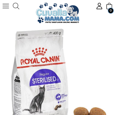
0
Anasayfa
KEDİ
Kedi Mamaları
Kuru Kedi Maması
Royal Canin Sterilised 37 Kısırlaştırılmış Kedi Maması 400 Gr.
Üye Girişi
Üye Ol