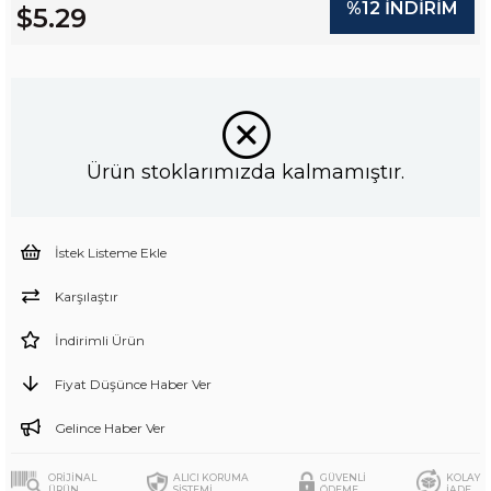
%
12
İNDIRIM
$5.29
Ürün stoklarımızda kalmamıştır.
İstek Listeme Ekle
Karşılaştır
İndirimli Ürün
Fiyat Düşünce Haber Ver
Gelince Haber Ver
ORİJİNAL
ALICI KORUMA
GÜVENLİ
KOLAY
ÜRÜN
SİSTEMİ
ÖDEME
İADE