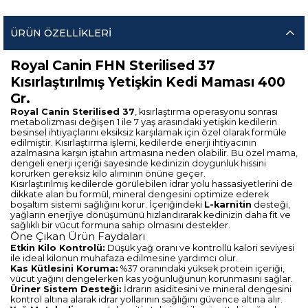
ÜRÜN ÖZELLIKLERI
Royal Canin FHN Sterilised 37
Kısırlaştırılmış Yetişkin Kedi Maması 400
Gr.
Royal Canin Sterilised 37
, kısırlaştırma operasyonu sonrası
metabolizması değişen 1 ile 7 yaş arasındaki yetişkin kedilerin
besinsel ihtiyaçlarını eksiksiz karşılamak için özel olarak formüle
edilmiştir. Kısırlaştırma işlemi, kedilerde enerji ihtiyacının
azalmasına karşın iştahın artmasına neden olabilir. Bu özel mama,
dengeli enerji içeriği sayesinde kedinizin doygunluk hissini
korurken gereksiz kilo alımının önüne geçer.
Kısırlaştırılmış kedilerde görülebilen idrar yolu hassasiyetlerini de
dikkate alan bu formül, mineral dengesini optimize ederek
boşaltım sistemi sağlığını korur. İçeriğindeki
L-karnitin
desteği,
yağların enerjiye dönüşümünü hızlandırarak kedinizin daha fit ve
sağlıklı bir vücut formuna sahip olmasını destekler.
Öne Çıkan Ürün Faydaları
Etkin Kilo Kontrolü:
Düşük yağ oranı ve kontrollü kalori seviyesi
ile ideal kilonun muhafaza edilmesine yardımcı olur.
Kas Kütlesini Koruma:
%37 oranındaki yüksek protein içeriği,
vücut yağını dengelerken kas yoğunluğunun korunmasını sağlar.
Üriner Sistem Desteği:
İdrarın asiditesini ve mineral dengesini
kontrol altına alarak idrar yollarının sağlığını güvence altına alır.