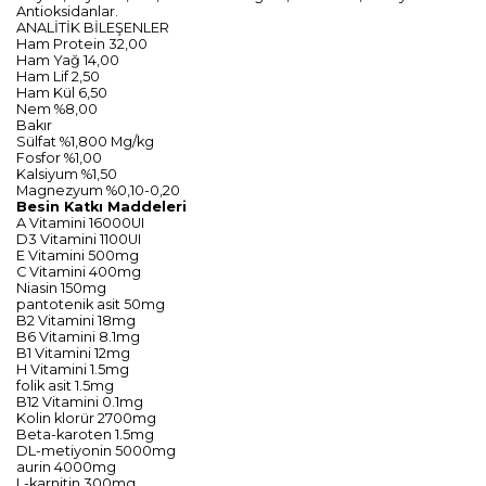
Antioksidanlar.
ANALİTİK BİLEŞENLER
Ham Protein 32,00
Ham Yağ 14,00
Ham Lif 2,50
Ham Kül 6,50
Nem %8,00
Bakır
Sülfat %1,800 Mg/kg
Fosfor %1,00
Kalsiyum %1,50
Magnezyum %0,10-0,20
Besin Katkı Maddeleri
A Vitamini 16000UI
D3 Vitamini 1100UI
E Vitamini 500mg
C Vitamini 400mg
Niasin 150mg
pantotenik asit 50mg
B2 Vitamini 18mg
B6 Vitamini 8.1mg
B1 Vitamini 12mg
H Vitamini 1.5mg
folik asit 1.5mg
B12 Vitamini 0.1mg
Kolin klorür 2700mg
Beta-karoten 1.5mg
DL-metiyonin 5000mg
aurin 4000mg
L-karnitin 300mg