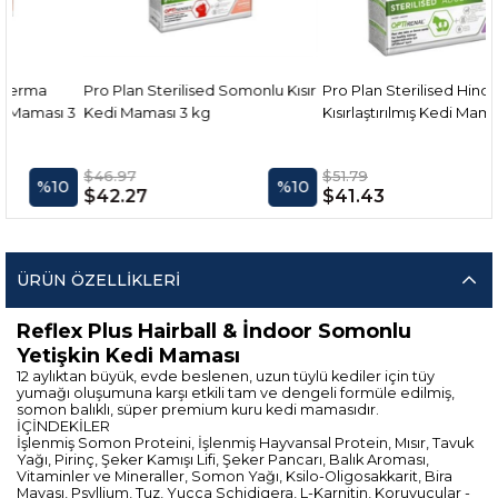
Pro Plan Sterilised Somonlu Kısır
Pro Plan Sterilised Hindili
3
Kedi Maması 3 kg
Kısırlaştırılmış Kedi Maması 3 kg
$46.97
$51.79
0
%10
%20
$42.27
$41.43
ÜRÜN ÖZELLIKLERI
Reflex Plus Hairball & İndoor Somonlu
Yetişkin Kedi Maması
12 aylıktan büyük, evde beslenen, uzun tüylü kediler için tüy
yumağı oluşumuna karşı etkili tam ve dengeli formüle edilmiş,
somon balıklı, süper premium kuru kedi mamasıdır.
İÇİNDEKİLER
İşlenmiş Somon Proteini, İşlenmiş Hayvansal Protein, Mısır, Tavuk
Yağı, Pirinç, Şeker Kamışı Lifi, Şeker Pancarı, Balık Aroması,
Vitaminler ve Mineraller, Somon Yağı, Ksilo-Oligosakkarit, Bira
Mayası, Psyllium, Tuz, Yucca Schidigera, L-Karnitin, Koruyucular -