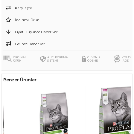
Karşılaştır
İndirimli Ürün
Fiyat Düşünce Haber Ver
Gelince Haber Ver
ORİJİNAL
ALICI KORUMA
GÜVENLİ
KOLAY
ÜRÜN
SİSTEMİ
ÖDEME
İADE
Benzer Ürünler