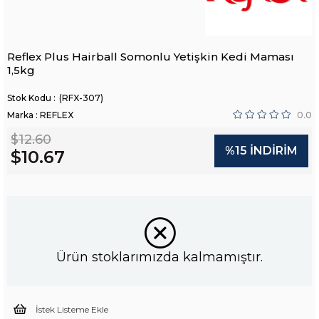
Reflex Plus Hairball Somonlu Yetişkin Kedi Maması
1,5kg
(RFX-307)
Marka
:
REFLEX
0.0
$12.60
%
15
İNDIRIM
$10.67
Ürün stoklarımızda kalmamıştır.
İstek Listeme Ekle