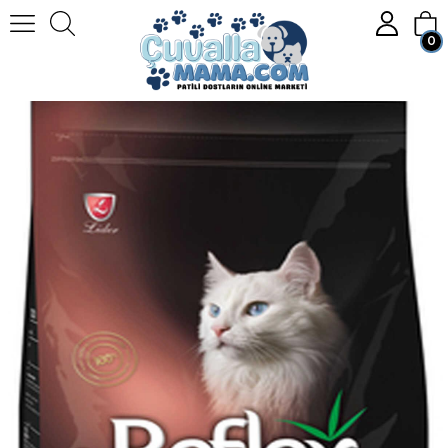
0
Anasayfa
KEDİ
Kedi Mamaları
Kuru Kedi Maması
Reflex Plus Hairball Somonlu Yetişkin Kedi Maması 1,5kg
Üye Girişi
Üye Ol