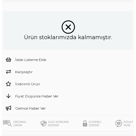
Ürün stoklarımızda kalmamıştır.
İstek Listeme Ekle
Karşılaştır
İndirimli Ürün
Fiyat Düşünce Haber Ver
Gelince Haber Ver
ORİJİNAL
ALICI KORUMA
GÜVENLİ
KOLAY
ÜRÜN
SİSTEMİ
ÖDEME
İADE