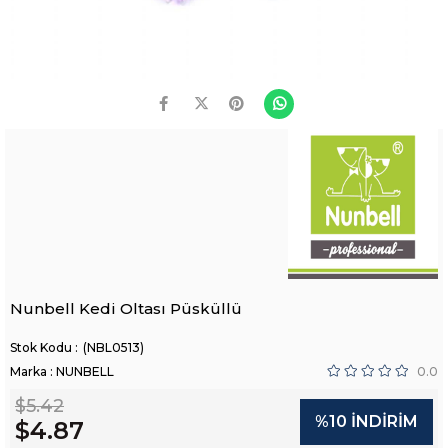
Nunbell Kedi Oltası Püsküllü
(NBL0513)
Marka
:
NUNBELL
0.0
$5.42
%
10
İNDIRIM
$4.87