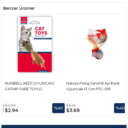
Benzer Ürünler
NUNBELL KEDİ OYUNCAGI
Natura Peluş Sevimli Ayı Kedi
CATNIP FARE TÜYLÜ
Oyuncak 13 Cm PTC-019
$4.90
$6.15
0
%40
%40
$2.94
$3.69