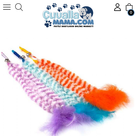
0
Anasayfa
KEDİ
Kedi Oyuncakları
Nunbell Kedi Oltası Püsküllü
Üye Girişi
Üye Ol