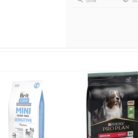
ÜRÜN
Sİ