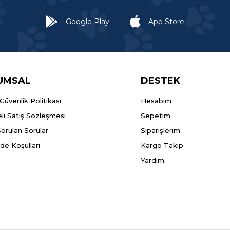
Google Play
App Store
UMSAL
DESTEK
k Güvenlik Politikası
Hesabım
li Satış Sözleşmesi
Sepetim
Sorulan Sorular
Siparişlerim
ade Koşulları
Kargo Takip
Yardım