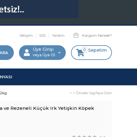
İletişim
SSS
Yardım
Kargom Nerede?
Üye Girişi
0
Sepetim
Üye Ol
NYASI
 2kg.
< < Önceki Sayfaya Dön
a ve Rezeneli Küçük Irk Yetişkin Köpek