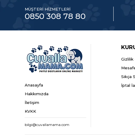
MÜŞTERİ HİZMETLERİ
0850 308 78 80
KUR
Gizlili
Mesafe
Sıkça 
Anasayfa
İptal İ
Hakkımızda
İletişim
KVKK
bilgi@cuvallamama.com