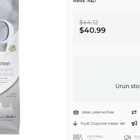
Marka
:
N&D
$44.12
$40.99
Ürün sto
İstek Listeme Ekle
Fiyat Düşünce Haber Ver
ORİJİNAL
AL