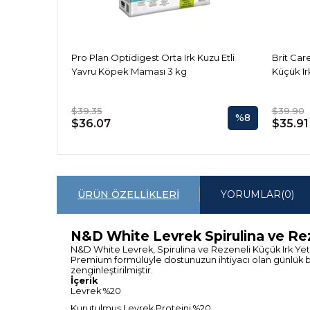
Pro Plan Optidigest Orta Irk Kuzu Etli
Brit Care
Yavru Köpek Maması 3 kg
Küçük I
$39.35
$39.90
%8
$36.07
$35.91
ÜRÜN ÖZELLIKLERI
YORUMLAR
(0)
N&D White Levrek Spirulina ve Re
N&D White Levrek, Spirulina ve Rezeneli Küçük Irk Yetiş
Premium formülüyle dostunuzun ihtiyacı olan günlük besi
zenginleştirilmiştir.
İçerik
Levrek %20
Kurutulmuş Levrek Proteini %20