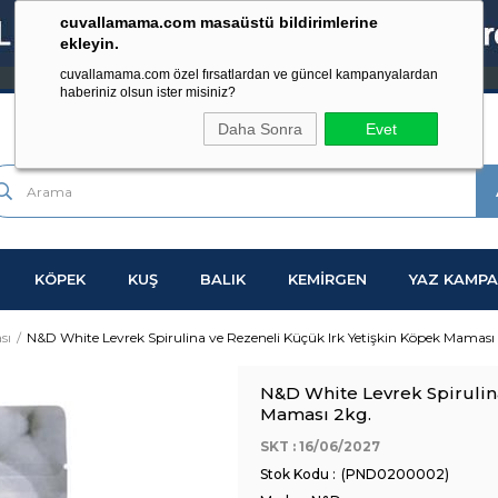
cuvallamama.com masaüstü bildirimlerine
ekleyin.
cuvallamama.com özel fırsatlardan ve güncel kampanyalardan
haberiniz olsun ister misiniz?
Daha Sonra
Evet
KÖPEK
KUŞ
BALIK
KEMİRGEN
YAZ KAMPA
sı
N&D White Levrek Spirulina ve Rezeneli Küçük Irk Yetişkin Köpek Maması
N&D White Levrek Spirulin
Maması 2kg.
SKT : 16/06/2027
(PND0200002)