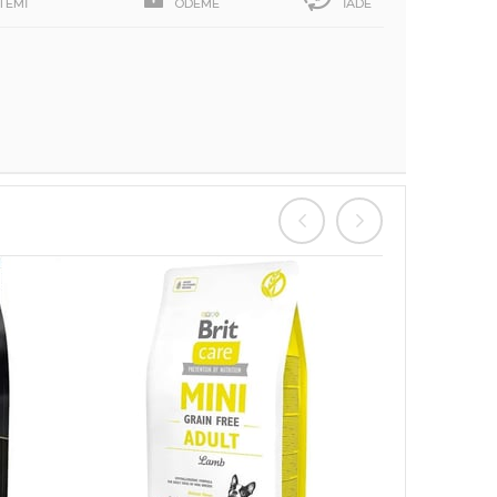
STEMİ
ÖDEME
İADE