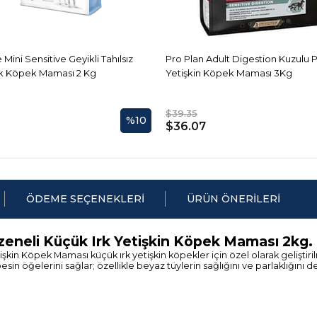
 Mini Sensitive Geyikli Tahılsız
Pro Plan Adult Digestion Kuzulu Pi
rk Köpek Maması 2 Kg
Yetişkin Köpek Maması 3Kg
$39.35
%10
$36.07
ÖDEME SEÇENEKLERI
ÜRÜN ÖNERILERI
zeneli Küçük Irk Yetişkin Köpek Maması 2kg.
kin Köpek Maması küçük ırk yetişkin köpekler için özel olarak geliştiri
n öğelerini sağlar; özellikle beyaz tüylerin sağlığını ve parlaklığını d