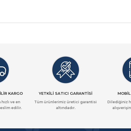
İLİR KARGO
YETKİLİ SATICI GARANTİSİ
MOBİL
 hızlı ve en
Tüm ürünlerimiz üretici garantisi
Dilediğiniz 
eslim edilir.
altındadır.
alışverişin