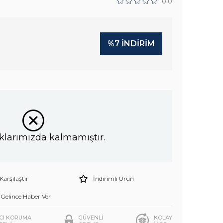
0.0
%
7
İNDIRIM
klarımızda kalmamıştır.
Karşılaştır
İndirimli Ürün
Gelince Haber Ver
ICI KORUMA
GÜVENLİ
KOLAY