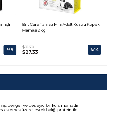
rinçli
Brit Care Tahılsız Mini Adult Kuzulu Köpek
Brit Care Tah
Maması 2 kg.
Maması 2 kg.
$31.70
$33.34
%8
%14
$27.33
$26.67
lmiş, dengeli ve besleyici bir kuru mamadır.
esteklemek üzere levrek balığı proteini ile