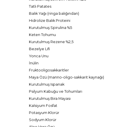
Tatlı Patates
Balık Yağı (ringa balığından)
Hidrolize Balık Proteini
Kurutulmuş Spirulina %5
Keten Tohumu
Kurutulmuş Rezene %2,5
Bezelye Lifi
Yonca Unu
İnülin
Fruktooligosakkaritler
Maya Özü (manno-oligo-sakkarit kaynağı)
Kurutulmuş Ispanak
Psilyum Kabuğu ve Tohumları
Kurutulmuş Bira Mayası
Kalsiyum Fosfat
Potasyum Klorür
Sodyum Klorür
Aloe Vera Özü