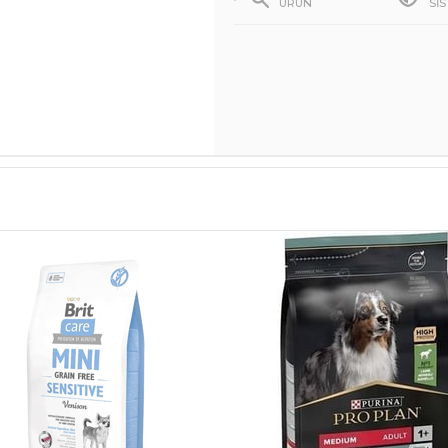
ÜRÜN
Sİ