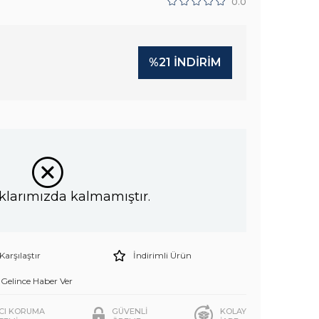
0.0
%
21
İNDIRIM
klarımızda kalmamıştır.
Karşılaştır
İndirimli Ürün
Gelince Haber Ver
ICI KORUMA
GÜVENLİ
KOLAY