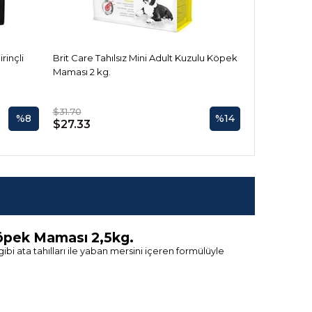
rinçli
Brit Care Tahılsız Mini Adult Kuzulu Köpek
Brit Care Tah
Maması 2 kg.
Maması 2 kg.
$31.70
$33.34
%8
%14
$27.33
$26.67
 Köpek Maması 2,5kg.
ibi ata tahılları ile yaban mersini içeren formülüyle