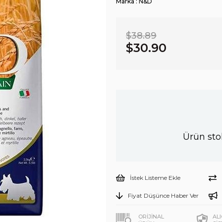
Marka
:
N&D
$38.89
$30.90
Ürün sto
İstek Listeme Ekle
Fiyat Düşünce Haber Ver
ORİJİNAL
AL