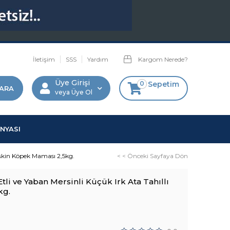
İletişim
SSS
Yardım
Kargom Nerede?
Üye Girişi
0
Sepetim
Üye Ol
NYASI
işkin Köpek Maması 2,5kg.
< < Önceki Sayfaya Dön
li ve Yaban Mersinli Küçük Irk Ata Tahıllı
kg.