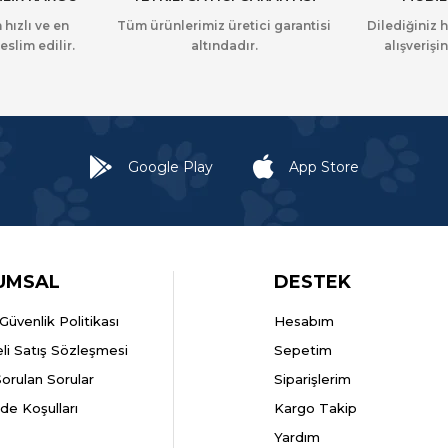
 hızlı ve en
Tüm ürünlerimiz üretici garantisi
Dilediğiniz 
eslim edilir.
altındadır.
alışverişin
Google Play
App Store
UMSAL
DESTEK
k Güvenlik Politikası
Hesabım
li Satış Sözleşmesi
Sepetim
Sorulan Sorular
Siparişlerim
ade Koşulları
Kargo Takip
Yardım