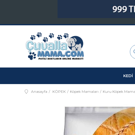
KEDİ
Anasayfa
KÖPEK
Köpek Mamaları
Kuru Köpek Mama