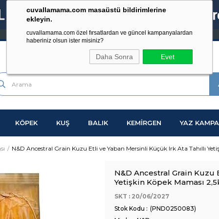
cuvallamama.com masaüstü bildirimlerine
ekleyin.
cuvallamama.com özel fırsatlardan ve güncel kampanyalardan
haberiniz olsun ister misiniz?
Daha Sonra
Evet
KÖPEK
KUŞ
BALIK
KEMİRGEN
YAZ KAMPA
sı
N&D Ancestral Grain Kuzu Etli ve Yaban Mersinli Küçük Irk Ata Tahıllı Yet
N&D Ancestral Grain Kuzu Et
Yetişkin Köpek Maması 2,5
SKT : 20/06/2027
(PND0250083)