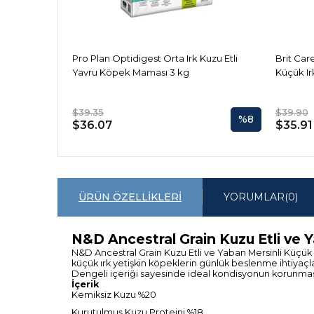
Pro Plan Optidigest Orta Irk Kuzu Etli
Brit Care
Yavru Köpek Maması 3 kg
Küçük I
$39.35
$39.90
%8
$36.07
$35.91
ÜRÜN ÖZELLIKLERI
YORUMLAR
(0)
N&D Ancestral Grain Kuzu Etli ve Y
N&D Ancestral Grain Kuzu Etli ve Yaban Mersinli Küçük Ir
küçük ırk yetişkin köpeklerin günlük beslenme ihtiyaçlar
Dengeli içeriği sayesinde ideal kondisyonun korunmas
İçerik
Kemiksiz Kuzu %20
Kurutulmuş Kuzu Proteini %18