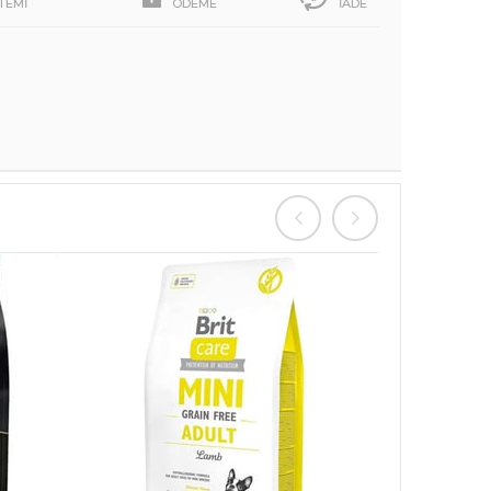
STEMİ
ÖDEME
İADE