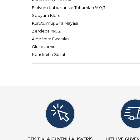
Fisilyum Kabukları ve Tohumları % 0,3
Sodyum Klorür
Kurutulmuş Bira Mayası
Zerdeçal %0,2
Aloe Vera Ekstraktı
Glukozamin
Kondroitin Sülfat
TEK TIKLA GÜVENLİ ALIŞVERİŞ
HIZLI VE GÜVEN