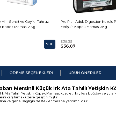
 Mini Sensitive Geyikli Tahılsız
Pro Plan Adult Digestion Kuzulu Pi
rk Köpek Maması 2 Kg
Yetişkin Köpek Maması 3Kg
$39.35
%10
$36.07
ÖDEME SEÇENEKLERI
ÜRÜN ÖNERILERI
aban Mersinli Küçük Irk Ata Tahıllı Yetişkin
k Ata Tahıllı Yetişkin Köpek Maması; kuzu eti, kılçıksız buğday ve yulaf g
ını karşılamak üzere geliştirilmiştir.
ına ve genel sağlığın desteklenmesine yardımcı olur.