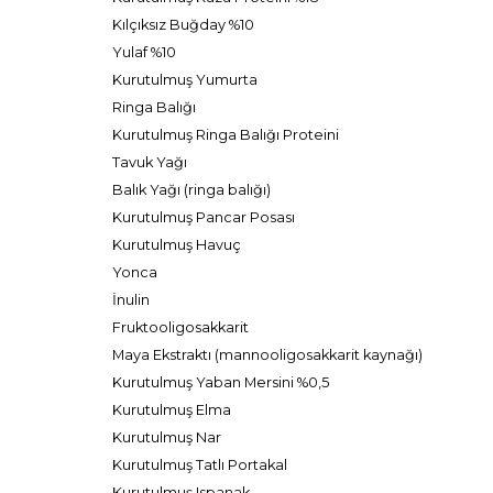
Kılçıksız Buğday %10
Yulaf %10
Kurutulmuş Yumurta
Ringa Balığı
Kurutulmuş Ringa Balığı Proteini
Tavuk Yağı
Balık Yağı (ringa balığı)
Kurutulmuş Pancar Posası
Kurutulmuş Havuç
Yonca
İnulin
Fruktooligosakkarit
Maya Ekstraktı (mannooligosakkarit kaynağı)
Kurutulmuş Yaban Mersini %0,5
Kurutulmuş Elma
Kurutulmuş Nar
Kurutulmuş Tatlı Portakal
Kurutulmuş Ispanak