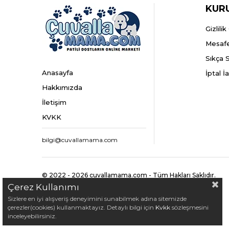
KUR
Gizlili
Mesafe
Sıkça 
Anasayfa
İptal İ
Hakkımızda
İletişim
KVKK
bilgi@cuvallamama.com
© 2022 - 2026 cuvallamama.com - Tüm Hakları Saklıdır.
Çerez Kullanımı
Sizlere en iyi alışveriş deneyimini sunabilmek adına sitemizde
çerezler(cookies) kullanmaktayız. Detaylı bilgi için
Kvkk
sözleşmesini
inceleyebilirsiniz.