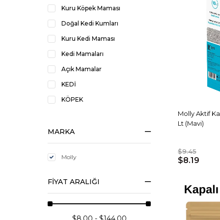
Kuru Köpek Maması
Doğal Kedi Kumları
Kuru Kedi Maması
Kedi Mamaları
Açık Mamalar
KEDİ
KÖPEK
Molly Aktif 
Lt (Mavi)
MARKA
$9.45
Molly
$8.19
FIYAT ARALIĞI
$8.00 - $144.00