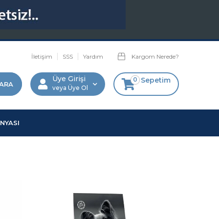
İletişim
SSS
Yardım
Kargom Nerede?
Üye Girişi
0
Sepetim
Üye Ol
NYASI