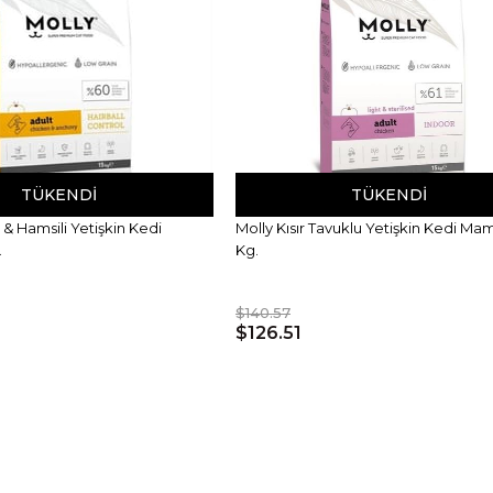
TÜKENDI
TÜKENDI
 & Hamsili Yetişkin Kedi
Molly Kısır Tavuklu Yetişkin Kedi Mam
.
Kg.
$140.57
$126.51