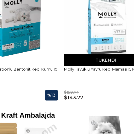
TÜKENDI
Molly Tavuklu Yavru Kedi Maması 15 
Karbonlu Bentonit Kedi Kumu 10
$159.74
%13
$143.77