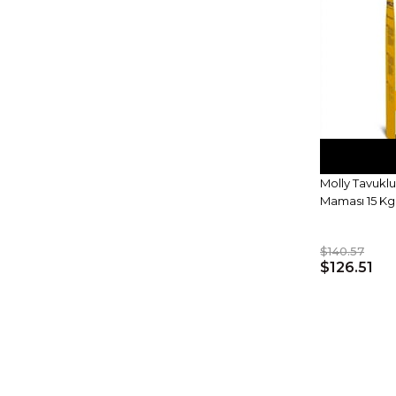
Molly Tavuklu
Maması 15 Kg
$140.57
$126.51