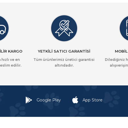
İLİR KARGO
YETKİLİ SATICI GARANTİSİ
MOBİL
 hızlı ve en
Tüm ürünlerimiz üretici garantisi
Dilediğiniz 
eslim edilir.
altındadır.
alışverişin
Google Play
App Store