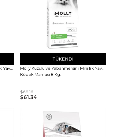
TÜKENDI
rk Yavru
Molly Kuzulu ve Yabanmersinli Mini Irk Yavru
Köpek Maması 8 Kg.
$68.16
$61.34