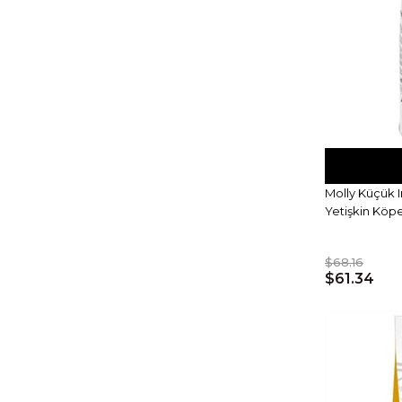
Molly Küçük 
Yetişkin Köp
$68.16
$61.34