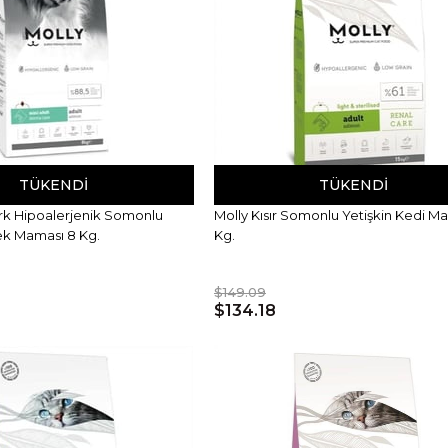
TÜKENDI
TÜKENDI
Irk Hipoalerjenik Somonlu
Molly Kısır Somonlu Yetişkin Kedi Ma
ek Maması 8 Kg.
Kg.
$149.09
$134.18