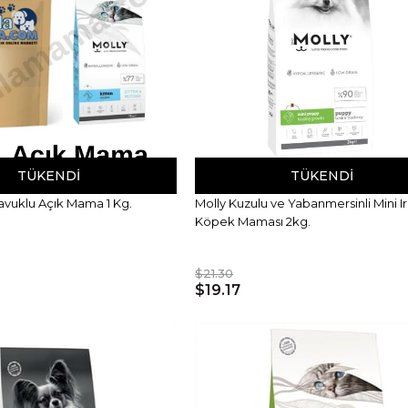
TÜKENDI
TÜKENDI
avuklu Açık Mama 1 Kg.
Molly Kuzulu ve Yabanmersinli Mini I
Köpek Maması 2kg.
$21.30
$19.17