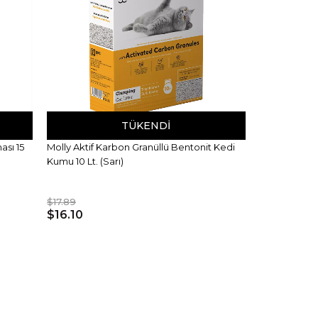
TÜKENDI
ası 15
Molly Aktif Karbon Granüllü Bentonit Kedi
Kumu 10 Lt. (Sarı)
$17.89
$16.10