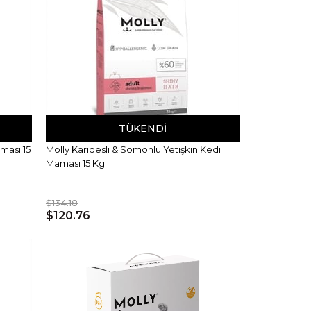
TÜKENDI
ması 15
Molly Karidesli & Somonlu Yetişkin Kedi
Maması 15 Kg.
$134.18
$120.76