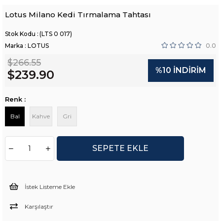
Lotus Milano Kedi Tırmalama Tahtası
(LTS 0 017)
Marka
:
LOTUS
0.0
$266.55
%
10
İNDIRIM
$239.90
Renk :
Bal
Kahve
Gri
İstek Listeme Ekle
Karşılaştır