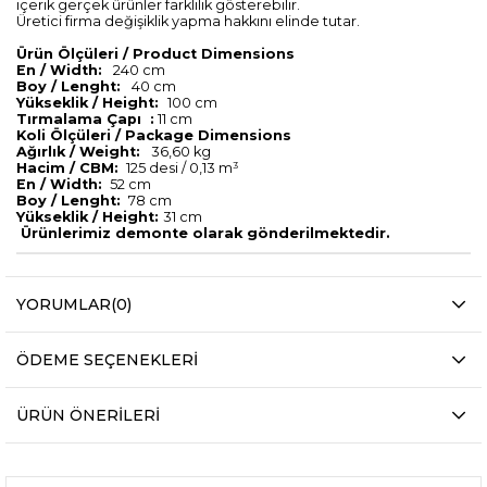
içerik gerçek ürünler farklılık gösterebilir.
Üretici firma değişiklik yapma hakkını elinde tutar.
Ürün Ölçüleri / Product Dimensions
En / Width:
240 cm
Boy / Lenght:
40 cm
Yükseklik / Height:
100 cm
Tırmalama Çapı :
11 cm
Koli Ölçüleri / Package Dimensions
Ağırlık / Weight:
36,60 kg
Hacim / CBM:
125 desi / 0,13 m³
En / Width:
52 cm
Boy / Lenght:
78 cm
Yükseklik / Height:
31 cm
Ürünlerimiz demonte olarak gönderilmektedir.
YORUMLAR
(0)
ÖDEME SEÇENEKLERI
ÜRÜN ÖNERILERI