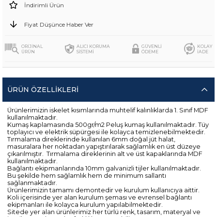
İndirimli Ürün
Fiyat Düşünce Haber Ver
ORİJİNAL
ALICI KORUMA
GÜVENLİ
KOLAY
ÜRÜN
SİSTEMİ
ÖDEME
İADE
ÜRÜN ÖZELLIKLERI
Ürünlerimizin iskelet kısımlarında muhtelif kalınlıklarda 1. Sınıf MDF
kullanılmaktadır.
Kumaş kaplamasında 500gr/m2 Peluş kumaş kullanılmaktadır. Tüy
toplayıcı ve elektrik süpürgesi ile kolayca temizlenebilmektedir.
Tırmalama direklerinde kullanılan 6mm doğal jüt halat,
masuralara her noktadan yapıştırılarak sağlamlık en üst düzeye
çıkarılmıştır. Tırmalama direklerinin alt ve üst kapaklarında MDF
kullanılmaktadır.
Bağlantı ekipmanlarında 10mm galvanizli tijler kullanılmaktadır.
Bu şekilde hem sağlamlık hem de minimum sallantı
sağlanmaktadır.
Ürünlerimizin tamamı demontedir ve kurulum kullanıcıya aittir.
Koli içerisinde yer alan kurulum şeması ve evrensel bağlantı
ekipmanları ile kolayca kurulum yapılabilmektedir.
Sitede yer alan ürünlerimiz her türlü renk, tasarım, materyal ve