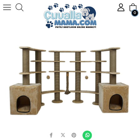
0
Anasayfa
KEDİ
Kedi Tırmalama Tahtası
Lotus Milano Kedi Tırmalama Tahtası
Üye Girişi
Üye Ol