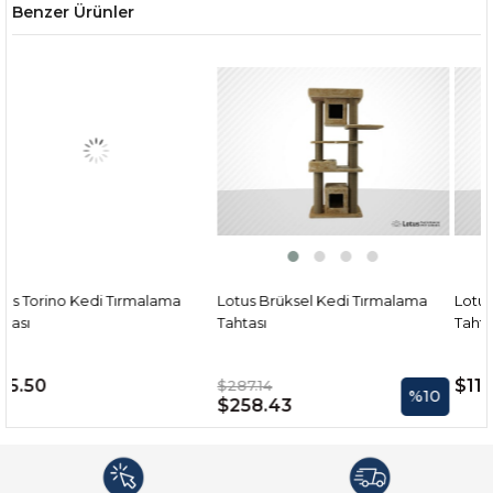
Benzer Ürünler
ırmalama
Lotus Brüksel Kedi Tırmalama
Lotus Torino Kedi Tırm
Tahtası
Tahtası
$115.50
$287.14
%10
$258.43