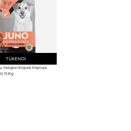
TÜKENDI
u Yetişkin Köpek Maması
in) 15 Kg