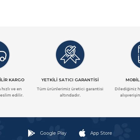
İLİR KARGO
YETKİLİ SATICI GARANTİSİ
MOBİL
 hızlı ve en
Tüm ürünlerimiz üretici garantisi
Dilediğiniz 
eslim edilir.
altındadır.
alışverişin
Google Play
App Store