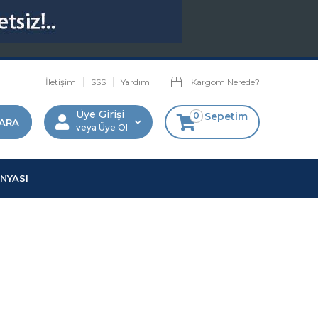
İletişim
SSS
Yardım
Kargom Nerede?
Üye Girişi
0
Sepetim
Üye Ol
NYASI