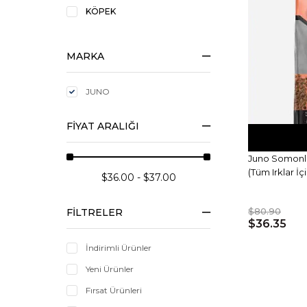
KÖPEK
MARKA
JUNO
FIYAT ARALIĞI
Juno Somonl
(Tüm Irklar İç
$36.00 - $37.00
$80.90
FILTRELER
$36.35
İndirimli Ürünler
Yeni Ürünler
Fırsat Ürünleri