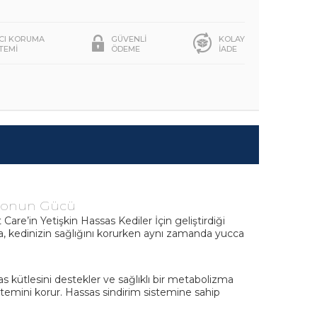
ICI KORUMA
GÜVENLİ
KOLAY
STEMİ
ÖDEME
İADE
Somonun Gücü
Care’in Yetişkin Hassas Kediler İçin geliştirdiği
ama, kedinizin sağlığını korurken aynı zamanda yucca
as kütlesini destekler ve sağlıklı bir metabolizma
sistemini korur. Hassas sindirim sistemine sahip