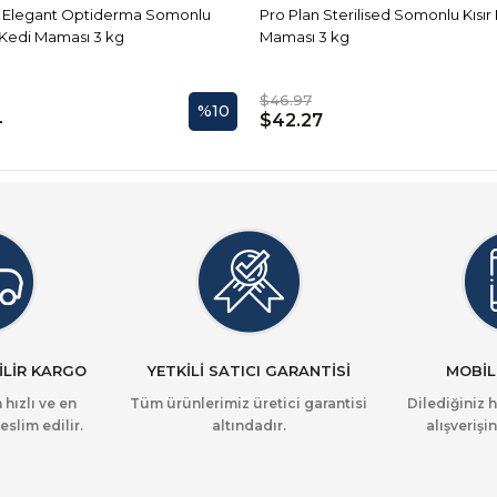
n Elegant Optiderma Somonlu
Pro Plan Sterilised Somonlu Kısır
 Kedi Maması 3 kg
Maması 3 kg
$46.97
%10
4
$42.27
İLİR KARGO
YETKİLİ SATICI GARANTİSİ
MOBİL
 hızlı ve en
Tüm ürünlerimiz üretici garantisi
Dilediğiniz 
eslim edilir.
altındadır.
alışverişin