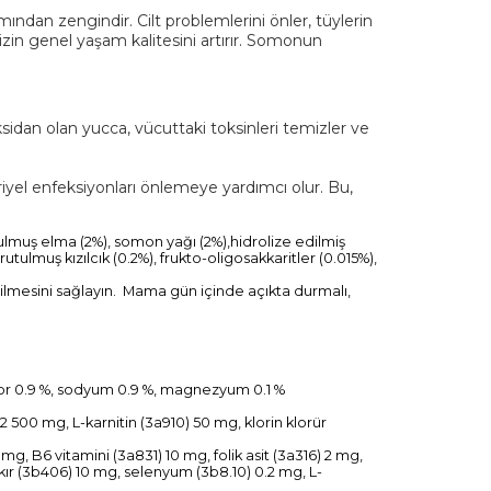
ından zengindir. Cilt problemlerini önler, tüylerin
izin genel yaşam kalitesini artırır. Somonun
ksidan olan yucca, vücuttaki toksinleri temizler ve
eriyel enfeksiyonları önlemeye yardımcı olur. Bu,
tulmuş elma (2%), somon yağı (2%),hidrolize edilmiş
tulmuş kızılcık (0.2%), frukto-oligosakkaritler (0.015%),
bilmesini sağlayın. Mama gün içinde açıkta durmalı,
osfor 0.9 %, sodyum 0.9 %, magnezyum 0.1 %
 2 500 mg, L-karnitin (3a910) 50 mg, klorin klorür
g, B6 vitamini (3a831) 10 mg, folik asit (3a316) 2 mg,
ır (3b406) 10 mg, selenyum (3b8.10) 0.2 mg, L-