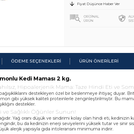
Fiyat Düşünce Haber Ver
ORİJİNAL
AL
ÜRÜN
Sİ
ÖDEME SEÇENEKLERI
ÜRÜN ÖNERILERI
 Somonlu Kedi Maması 2 kg.
 Tahılsız, Hipoalerjenik Mama: Taze Hindi Eti ve 
ğışıklıklarını destekleyen özel bir beslenmeye ihtiyaç duyar. Brit 
 somon gibi yüksek kaliteli proteinlerle zenginleştirilmiştir. Bu m
ıklığını destekler.
i ve Sağlıklı Öğünler Sunun!
ıdır. Yağ oranı düşük ve sindirimi kolay olan hindi eti, kedinizin k
engindir, bu da kedinizin enerji seviyelerini yüksek tutar ve sinir 
k alerjik yapısıyla gıda intoleransını minimuma indirir.