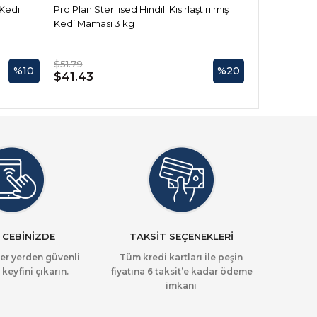
 Kedi
Pro Plan Sterilised Hindili Kısırlaştırılmış
Pro Plan Adul
Kedi Maması 3 kg
Maması 3 kg
$51.79
$42.60
%10
%20
$41.43
$38.34
 CEBİNİZDE
TAKSİT SEÇENEKLERİ
her yerden güvenli
Tüm kredi kartları ile peşin
 keyfini çıkarın.
fiyatına 6 taksit’e kadar ödeme
imkanı