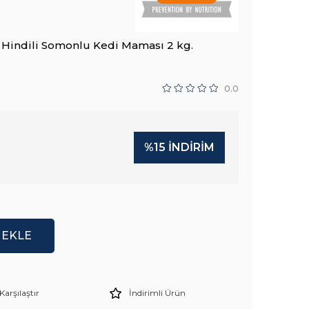
ve Hindili Somonlu Kedi Maması 2 kg.
0.0
%
15
İNDIRIM
Karşılaştır
İndirimli Ürün