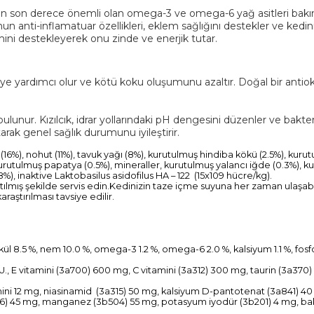
ğı için son derece önemli olan omega-3 ve omega-6 yağ asitleri bakım
un anti-inflamatuar özellikleri, eklem sağlığını destekler ve kedin
şimini destekleyerek onu zinde ve enerjik tutar.
ı
rmeye yardımcı olur ve kötü koku oluşumunu azaltır. Doğal bir antio
 bulunur. Kızılcık, idrar yollarındaki pH dengesini düzenler ve bakt
tarak genel sağlık durumunu iyileştirir.
(16%), nohut (11%), tavuk yağı (8%), kurutulmuş hindiba kökü (2.5%), kuru
urutulmuş papatya (0.5%), mineraller, kurutulmuş yalancı iğde (0.3%), kuru
, inaktive Laktobasilus asidofilus HA – 122 (15x109 hücre/kg).
latılmış şekilde servis edin.Kedinizin taze içme suyuna her zaman ulaşa
ştırılması tavsiye edilir.
 kül 8.5 %, nem 10.0 %, omega-3 1.2 %, omega-6 2.0 %, kalsiyum 1.1 %, f
.U., E vitamini (3a700) 600 mg, C vitamini (3a312) 300 mg, taurin (3a370)
mini 12 mg, niasinamid (3a315) 50 mg, kalsiyum D-pantotenat (3a841) 40 m
06) 45 mg, manganez (3b504) 55 mg, potasyum iyodür (3b201) 4 mg, bak