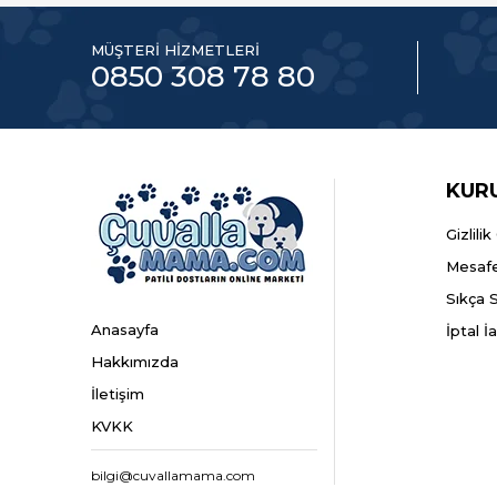
MÜŞTERİ HİZMETLERİ
0850 308 78 80
KUR
Gizlili
Mesafe
Sıkça 
Anasayfa
İptal İ
Hakkımızda
İletişim
KVKK
bilgi@cuvallamama.com