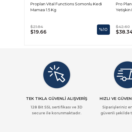
Proplan Vital Functions Somonlu Kedi
Pro Pla
Maması 1.5 Kg
Yetişkin
$21.84
$42.60
%10
$19.66
$38.3
TEK TIKLA GÜVENLİ ALIŞVERİŞ
HIZLI VE GÜVEN
128 Bit SSL sertifikası ve 3D
Siparişleriniz en
secure ile korunmaktadır.
güvenli şekilde t