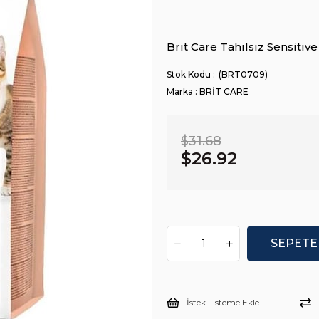
Brit Care Tahılsız Sensiti
(BRT0709)
Marka
:
BRİT CARE
$31.68
$26.92
İstek Listeme Ekle