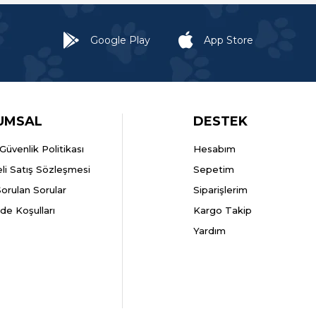
Google Play
App Store
UMSAL
DESTEK
k Güvenlik Politikası
Hesabım
li Satış Sözleşmesi
Sepetim
Sorulan Sorular
Siparişlerim
ade Koşulları
Kargo Takip
Yardım