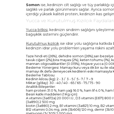
Somon
ise, kedinizin cilt sağlığı ve tüy parlaklı
sağlıklı ve parlak görünmesini sağlar. Ayrıca somon
içerdiği yüksek kaliteli protein, kedinizin kas geli
Yucca ve Kurutulmuş Kızılcık Faydalar
Yucca bitkisi
, kedinizin sindirim sağlığını iyileşti
bağışıklık sistemini güçlendirir.
Kurutulmuş kızılcık
ise idrar yolu sağlığına katkıda
kedinizin idrar yolu problemleri yaşama riskini azal
Taze hindi eti (26%), dehidre somon (26%),sarı bezelye 
tavuk ciğeri (2%),bira mayası (2%), keten tohumu (1%), k
mannan-oligosakkaritler (0.015%), Mojave yucca (0.008%)
Besleme Yönergesi: Mamayı kuru veya ılık bir su ile ıs
mamayı ilk defa deneyecek kedilerin eski mamasıyla kara
Besleme Tablosu:
Kedinin kilosu (kg): 2 - 3 / 3 - 5 / 5 - 7 / 7 – 9
Miktar (g/day): 30 - 40 / 40 - 65 / 65 - 75 / 75 - 90
Analitik Bileşenler:
ham protein 31.0 %, ham yağ 16.0 %, ham lif 4.0 %, ham
Besin katkı maddeleri (1 Kg için):
A vitamini (3a672a) 20 000 I.U., D3 vitamini (E671) 800 I
(3a890) 2 500 mg
biotin (3a880) 2 mg, B1 vitamini (3a821) 10 mg, B2 vita
B12 vitamini 0,04 mg, zink (3b606) 120 mg, demir (3b1
metiyonin (3c305) 2 000 mg