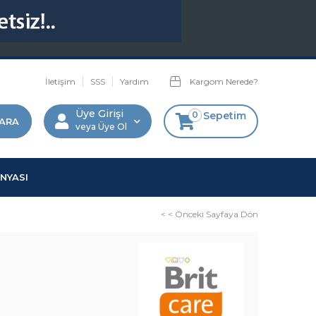
İletişim
SSS
Yardım
Kargom Nerede?
Üye Girişi
0
Sepetim
Üye Ol
NYASI
< < Önceki Sayfaya Dön