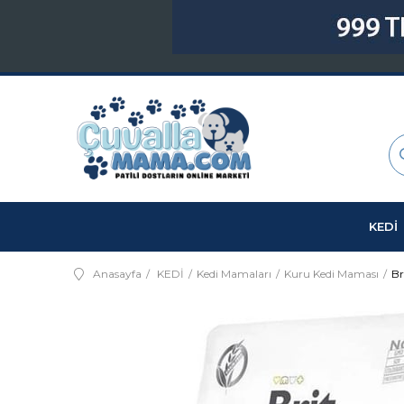
KEDİ
Anasayfa
KEDİ
Kedi Mamaları
Kuru Kedi Maması
Br