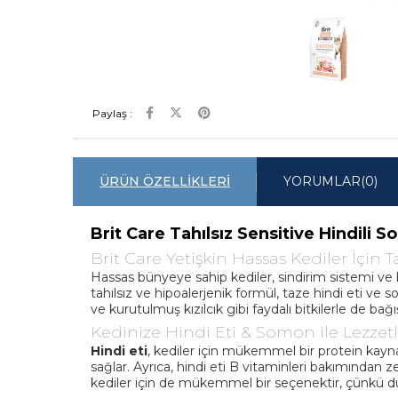
Paylaş :
ÜRÜN ÖZELLIKLERI
YORUMLAR
(0)
Brit Care Tahılsız Sensitive Hindili
Brit Care Yetişkin Hassas Kediler İçin
Hassas bünyeye sahip kediler, sindirim sistemi ve ba
tahılsız ve hipoalerjenik formül, taze hindi eti ve
ve kurutulmuş kızılcık gibi faydalı bitkilerle de bağış
Kedinize Hindi Eti & Somon ile Lezzetl
Hindi eti
, kediler için mükemmel bir protein kaynağ
sağlar. Ayrıca, hindi eti B vitaminleri bakımından z
kediler için de mükemmel bir seçenektir, çünkü düşü