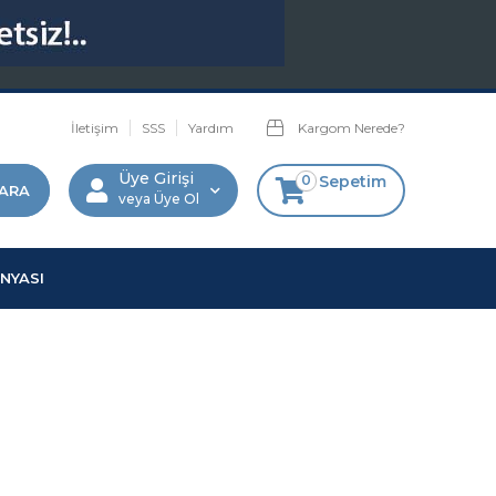
İletişim
SSS
Yardım
Kargom Nerede?
Üye Girişi
0
Sepetim
Üye Ol
NYASI