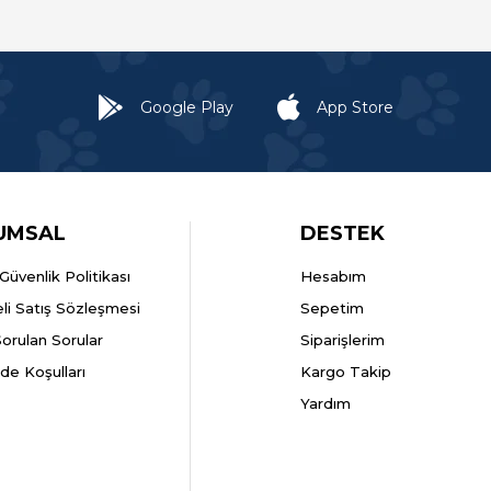
Google Play
App Store
UMSAL
DESTEK
k Güvenlik Politikası
Hesabım
li Satış Sözleşmesi
Sepetim
Sorulan Sorular
Siparişlerim
ade Koşulları
Kargo Takip
Yardım