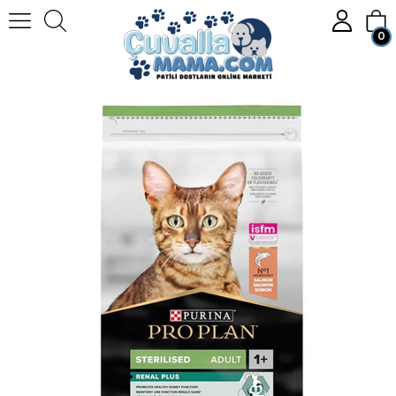
0
Homepage
KEDİ
Kedi Mamaları
Kuru Kedi Maması
Pro Plan Sterilised Somonlu Kısır Kedi Maması 3 kg
Member Login
Sign up