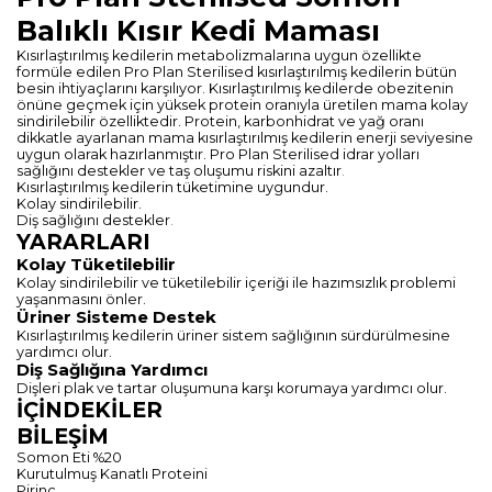
Balıklı Kısır Kedi Maması
Kısırlaştırılmış kedilerin metabolizmalarına uygun özellikte
formüle edilen Pro Plan Sterilised kısırlaştırılmış kedilerin bütün
besin ihtiyaçlarını karşılıyor. Kısırlaştırılmış kedilerde obezitenin
önüne geçmek için yüksek protein oranıyla üretilen mama kolay
sindirilebilir özelliktedir. Protein, karbonhidrat ve yağ oranı
dikkatle ayarlanan mama kısırlaştırılmış kedilerin enerji seviyesine
uygun olarak hazırlanmıştır. Pro Plan Sterilised idrar yolları
sağlığını destekler ve taş oluşumu riskini azaltır
.
Kısırlaştırılmış kedilerin tüketimine uygundur.
Kolay sindirilebilir.
Diş sağlığını destekler
.
YARARLARI
Kolay Tüketilebilir
Kolay sindirilebilir ve tüketilebilir içeriği ile hazımsızlık problemi
yaşanmasını önler.
Üriner Sisteme Destek
Kısırlaştırılmış kedilerin üriner sistem sağlığının sürdürülmesine
yardımcı olur.
Diş Sağlığına Yardımcı
Dişleri plak ve tartar oluşumuna karşı korumaya yardımcı olur.
İÇİNDEKİLER
BİLEŞİM
Somon Eti %20
Kurutulmuş Kanatlı Proteini
Pirinç