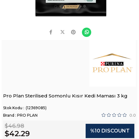
Pro Plan Sterilised Somonlu Kısır Kedi Maması 3 kg
(12369085)
Brand
:
PRO PLAN
0.0
$46.98
%
10
DISCOUNT
$42.29