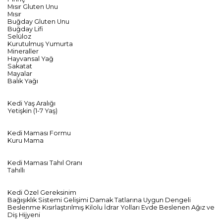
Mısır Gluten Unu
Mısır
Buğday Gluten Unu
Buğday Lifi
Selüloz
Kurutulmuş Yumurta
Mineraller
Hayvansal Yağ
Sakatat
Mayalar
Balık Yağı
Kedi Yaş Aralığı
Yetişkin (1-7 Yaş)
Kedi Maması Formu
Kuru Mama
Kedi Maması Tahıl Oranı
Tahıllı
Kedi Özel Gereksinim
Bağışıklık Sistemi Gelişimi Damak Tatlarına Uygun Dengeli
Beslenme Kısırlaştırılmış Kilolu İdrar Yolları Evde Beslenen Ağız ve
Diş Hijyeni