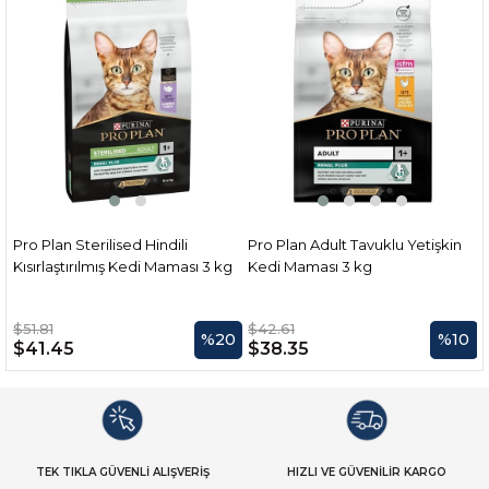
Pro Plan Sterilised Hindili
Pro Plan Adult Tavuklu Yetişkin
3
Kısırlaştırılmış Kedi Maması 3 kg
Kedi Maması 3 kg
$51.81
$42.61
%20
%10
$41.45
$38.35
TEK TIKLA GÜVENLİ ALIŞVERİŞ
HIZLI VE GÜVENİLİR KARGO