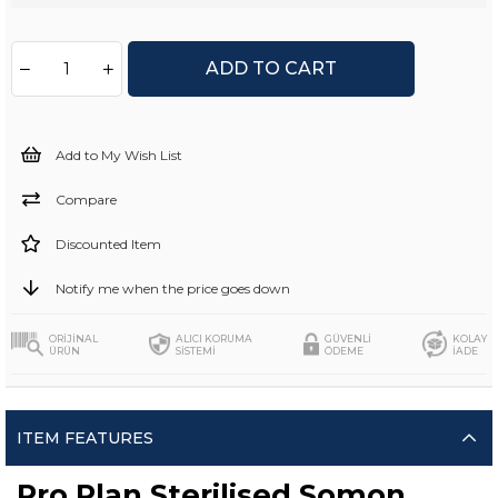
Add to My Wish List
Compare
Discounted Item
Notify me when the price goes down
ORİJİNAL
ALICI KORUMA
GÜVENLİ
KOLAY
ÜRÜN
SİSTEMİ
ÖDEME
İADE
ITEM FEATURES
Pro Plan Sterilised Somon