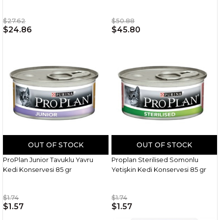
$27.62
$50.88
$24.86
$45.80
OUT OF STOCK
OUT OF STOCK
ProPlan Junior Tavuklu Yavru
Proplan Sterilised Somonlu
Kedi Konservesi 85 gr
Yetişkin Kedi Konservesi 85 gr
$1.74
$1.74
$1.57
$1.57