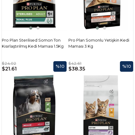
Pro Plan Sterilised Somon Ton
Pro Plan Somonlu Yetişkin Kedi
Kısırlaştırılmış Kedi Maması 1.5Kg
Maması 3 Kg
$24.02
$42.61
%10
%10
$21.61
$38.35