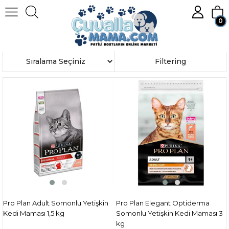
0
Homepage
PRO PLAN
Member Login
Sign up
Sort
Filtering
Pro Plan Adult Somonlu Yetişkin
Pro Plan Elegant Optiderma
Kedi Maması 1,5 kg
Somonlu Yetişkin Kedi Maması 3
kg