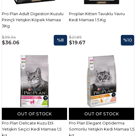
Pro Plan Adult Digestion Kuzulu
Proplan Kitten Tavuklu Yavru
Pirinçli Yetişkin Köpek Maması
Kedi Maması 1.5 Kg.
3Kg
$39.34
$21.85
%8
%10
$36.06
$19.67
OUT OF STOCK
OUT OF STOCK
Pro Plan Delicate Kuzu Etli
Pro Plan Elegant Optiderma
Yetişkin Seçici Kedi Maması 1,5
Somonlu Yetişkin Kedi Maması 1,5
kg
kg