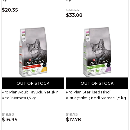
$20.35
$36.75
$33.08
OUT OF STOCK
OUT OF STOCK
Pro Plan Adult Tavuklu Yetişkin
Pro Plan Sterilised Hindili
Kedi Maması 1,5 kg
Kısırlaştırılmış Kedi Maması 1,5 kg
$18.83
$19.75
$16.95
$17.78