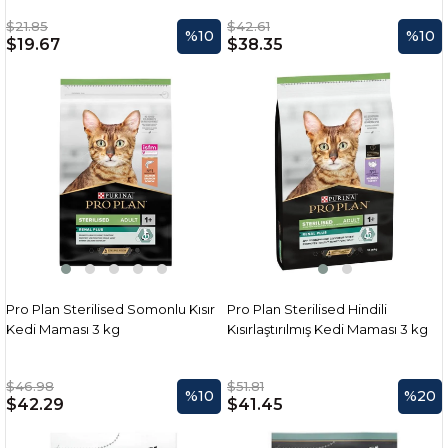
$21.85
$42.61
%10
%10
$19.67
$38.35
Pro Plan Sterilised Somonlu Kısır
Pro Plan Sterilised Hindili
Kedi Maması 3 kg
Kısırlaştırılmış Kedi Maması 3 kg
$46.98
$51.81
%10
%20
$42.29
$41.45