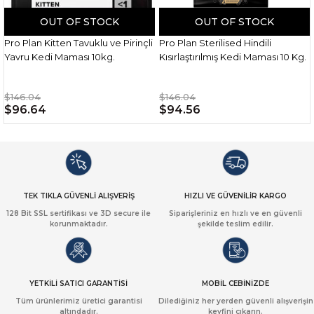
OUT OF STOCK
OUT OF STOCK
Pro Plan Kitten Tavuklu ve Pirinçli
Pro Plan Sterilised Hindili
Yavru Kedi Maması 10kg.
Kısırlaştırılmış Kedi Maması 10 Kg.
$146.04
$146.04
$96.64
$94.56
TEK TIKLA GÜVENLİ ALIŞVERİŞ
HIZLI VE GÜVENİLİR KARGO
128 Bit SSL sertifikası ve 3D secure ile
Siparişleriniz en hızlı ve en güvenli
korunmaktadır.
şekilde teslim edilir.
YETKİLİ SATICI GARANTİSİ
MOBİL CEBİNİZDE
Tüm ürünlerimiz üretici garantisi
Dilediğiniz her yerden güvenli alışverişin
altındadır.
keyfini çıkarın.