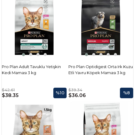
Pro Plan Adult Tavuklu Yetişkin
Pro Plan Optidigest Orta Irk Kuzu
Kedi Maması 3 kg
Etli Yavru Köpek Maması 3 kg
$42.61
$39.34
%10
%8
$38.35
$36.06