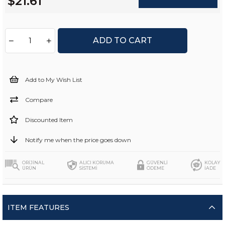
$21.61
Add to My Wish List
Compare
Discounted Item
Notify me when the price goes down
ORİJİNAL
ALICI KORUMA
GÜVENLİ
KOLAY
ÜRÜN
SİSTEMİ
ÖDEME
İADE
ITEM FEATURES