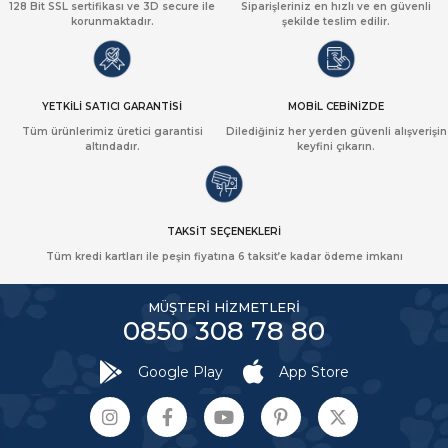
128 Bit SSL sertifikası ve 3D secure ile
Siparişleriniz en hızlı ve en güvenli
korunmaktadır.
şekilde teslim edilir.
YETKİLİ SATICI GARANTİSİ
MOBİL CEBİNİZDE
Tüm ürünlerimiz üretici garantisi
Dilediğiniz her yerden güvenli alışverişin
altındadır.
keyfini çıkarın.
TAKSİT SEÇENEKLERİ
Tüm kredi kartları ile peşin fiyatına 6 taksit’e kadar ödeme imkanı
MÜŞTERİ HİZMETLERİ
0850 308 78 80
Google Play
App Store