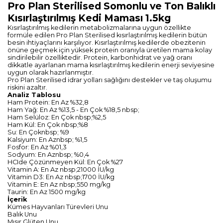
Pro Plan Sterilised Somonlu ve Ton Balıklı
Kısırlaştırılmış Kedi Maması 1.5kg
Kısırlaştırılmış kedilerin metabolizmalarına uygun özellikte
formüle edilen Pro Plan Sterilised kısırlaştırılmış kedilerin bütün
besin ihtiyaçlarını karşılıyor. Kısırlaştırılmış kedilerde obezitenin
önüne geçmek için yüksek protein oranıyla üretilen mama kolay
sindirilebilir özelliktedir. Protein, karbonhidrat ve yağ oranı
dikkatle ayarlanan mama kısırlaştırılmış kedilerin enerji seviyesine
uygun olarak hazırlanmıştır.
Pro Plan Sterilised idrar yolları sağlığını destekler ve taş oluşumu
riskini azaltır.
Analiz Tablosu
Ham Protein: En Az %32,8
Ham Yağ: En Az %13,5 - En Çok %18,5 nbsp;
Ham Selüloz: En Çok nbsp;%2,5
Ham Kül: En Çok nbsp;%8
Su: En Çoknbsp; %9
Kalsiyum: En Aznbsp; %1,5
Fosfor: En Az %01,3
Sodyum: En Aznbsp; %0,4
HCIde Çözünmeyen Kül: En Çok %27
Vitamin A: En Az nbsp;21000 İU/kg
Vitamin D3: En Az nbsp;1700 İU/kg
Vitamin E: En Az nbsp;550 mg/kg
Taurin: En Az 1500 mg/kg
İçerik
Kümes Hayvanları Türevleri Unu
Balık Unu
Mısır Glüten Unu