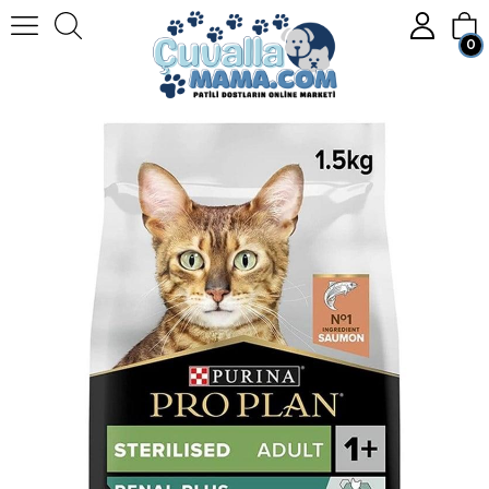
0
Homepage
KEDİ
Kedi Mamaları
Kuru Kedi Maması
Pro Plan Sterilised Somon Ton Kısırlaştırılmış Kedi Maması 1.5Kg
Member Login
Sign up