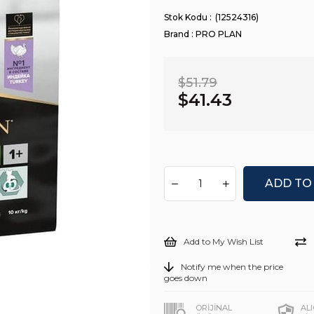
(12524316)
Brand
:
PRO PLAN
$51.79
$41.43
Add to My Wish List
Notify me when the price
goes down
ORİJİNAL
AL