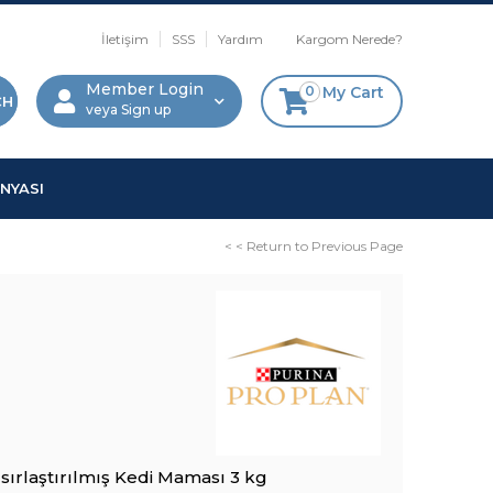
İletişim
SSS
Yardım
Kargom Nerede?
Member Login
0
My Cart
Sign up
NYASI
< < Return to Previous Page
Kısırlaştırılmış Kedi Maması 3 kg