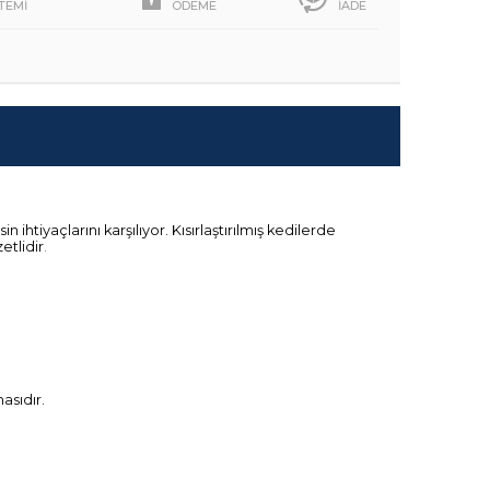
STEMİ
ÖDEME
İADE
 ihtiyaçlarını karşılıyor. Kısırlaştırılmış kedilerde
etlidir
.
asıdır.