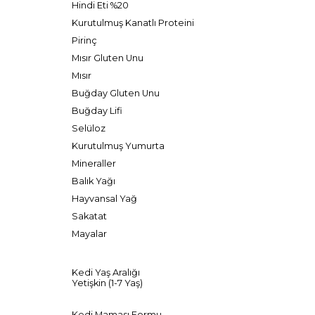
Hindi Eti %20
Kurutulmuş Kanatlı Proteini
Pirinç
Mısır Gluten Unu
Mısır
Buğday Gluten Unu
Buğday Lifi
Selüloz
Kurutulmuş Yumurta
Mineraller
Balık Yağı
Hayvansal Yağ
Sakatat
Mayalar
Kedi Yaş Aralığı
Yetişkin (1-7 Yaş)
Kedi Maması Formu