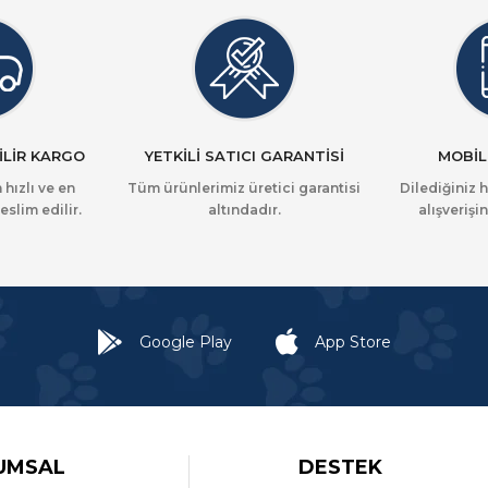
İLİR KARGO
YETKİLİ SATICI GARANTİSİ
MOBİL
 hızlı ve en
Tüm ürünlerimiz üretici garantisi
Dilediğiniz 
eslim edilir.
altındadır.
alışverişin
Google Play
App Store
UMSAL
DESTEK