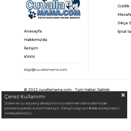
Gizlili
Mesafe
Sıkça 
Anasayfa
İptal İ
Hakkımızda
İletişim
KVKK
bilgi@cuvallamama.com
© 2022 cuvallamama.com - Tüm Hakları Saklıdır.
Çerez Kullanımı
Sizlere en iyi alışveriş deneyimini sunabilmek adına sitemizde
çerezler(cookies) kullanmaktayız. Detaylı bilgi için
Kvkk
sözleşmesini
inceleyebilirsiniz.