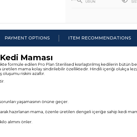
ÜRÜN
Sİ
PAYMENT OPTIONS
ITEM RECOMMENDATIONS
i Kedi Maması
te formüle edilen Pro Plan Sterilised kısırlaştırılmış kedilerin bütün besin
tilen mama kolay sindirilebilir özelliktedir. Hindili içeriği olukça lezz
ş oluşumu riskini azaltır.
tir
.
 sorunları yaşamasının önüne geçer.
 olarak hazırlanan mama, özenle üretilen dengeli içeriğe sahip kedi mam
kilo alımını önler.