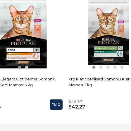
n Elegant Optiderma Somonlu
Pro Plan Sterilised Somonlu Kısır
 Kedi Maması 3 kg
Maması 3 kg
$46.97
%10
4
$42.27