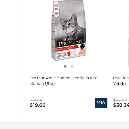
Pro Plan Adult Somonlu Yetişkin Kedi
Pro Pla
Maması 1,5 kg
Yetişkin
$21.84
$42.60
%10
$19.66
$38.3