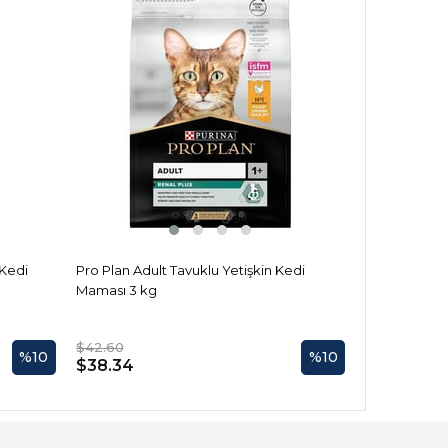
 Kedi
Pro Plan Adult Tavuklu Yetişkin Kedi
Pro Plan Ste
Maması 3 kg
Kısırlaştırıl
$42.60
$24.01
%10
%10
$38.34
$21.61