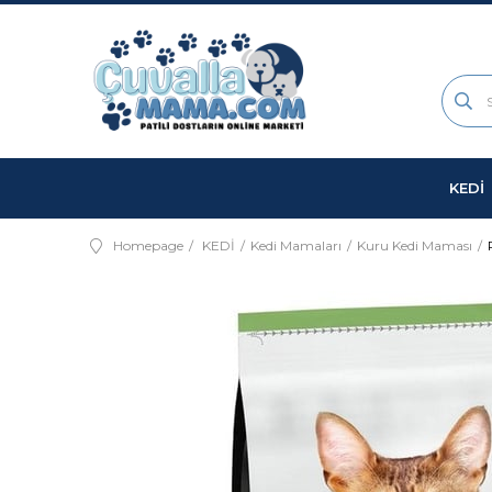
KEDİ
Homepage
KEDİ
Kedi Mamaları
Kuru Kedi Maması