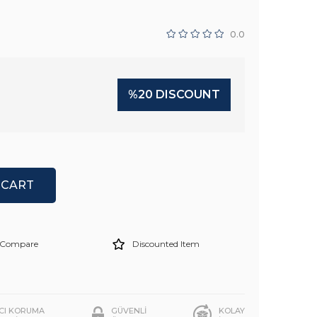
0.0
%
20
DISCOUNT
Compare
Discounted Item
ICI KORUMA
GÜVENLİ
KOLAY