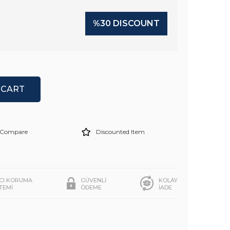
%
30
DISCOUNT
Compare
Discounted Item
ICI KORUMA
GÜVENLİ
KOLAY
STEMİ
ÖDEME
İADE