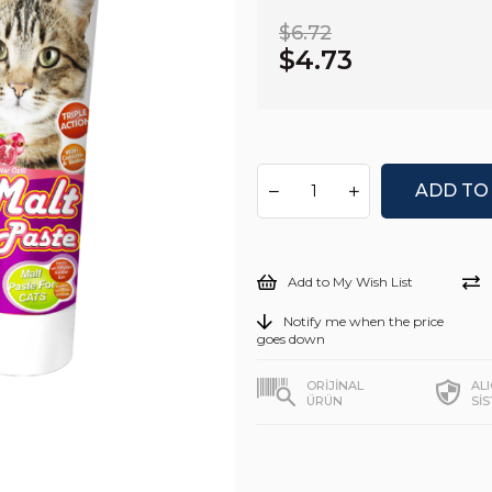
$6.72
$4.73
Add to My Wish List
Notify me when the price
goes down
ORİJİNAL
AL
ÜRÜN
Sİ