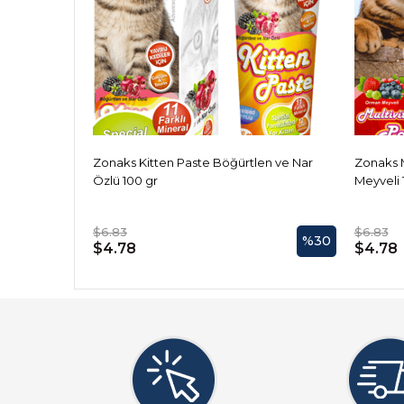
Zonaks Kitten Paste Böğürtlen ve Nar
Zonaks 
Özlü 100 gr
Meyveli 
$6.83
$6.83
%30
$4.78
$4.78