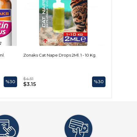
ml.
Zonaks Cat Nape Drops 2Ml. 1 - 10 Kg.
$4.51
%30
%30
$3.15