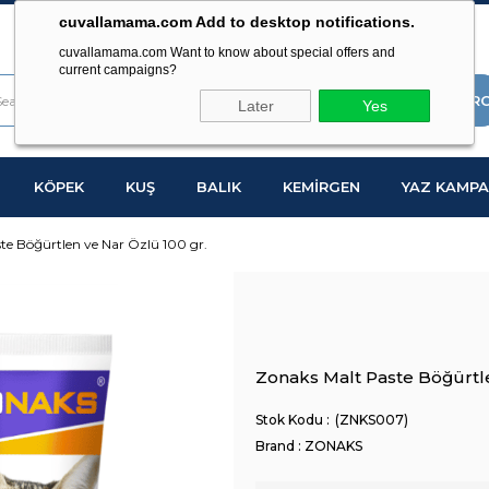
cuvallamama.com Add to desktop notifications.
cuvallamama.com Want to know about special offers and
current campaigns?
Later
Yes
KÖPEK
KUŞ
BALIK
KEMİRGEN
YAZ KAMPA
te Böğürtlen ve Nar Özlü 100 gr.
Zonaks Malt Paste Böğürtle
(ZNKS007)
Brand
:
ZONAKS