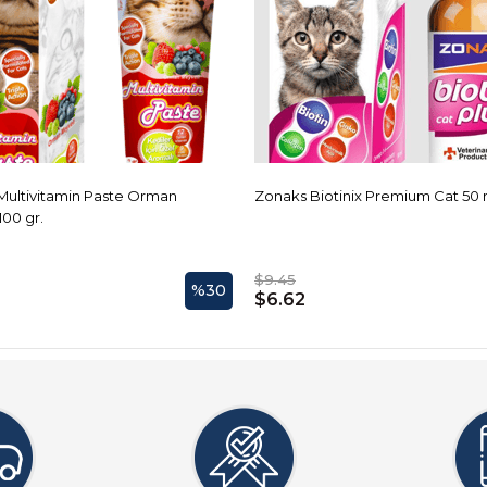
Multivitamin Paste Orman
Zonaks Biotinix Premium Cat 50 
100 gr.
$9.45
%30
$6.62