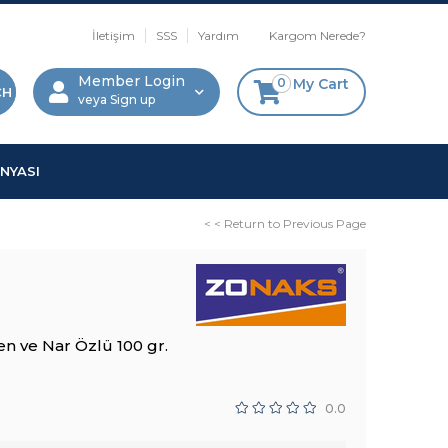
İletişim
SSS
Yardım
Kargom Nerede?
Member Login
0
My Cart
Sign up
NYASI
< < Return to Previous Page
n ve Nar Özlü 100 gr.
0.0