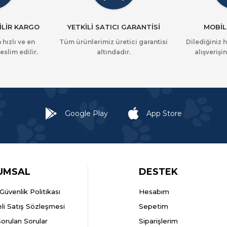
İLİR KARGO
YETKİLİ SATICI GARANTİSİ
MOBİL
 hızlı ve en
Tüm ürünlerimiz üretici garantisi
Dilediğiniz 
eslim edilir.
altındadır.
alışverişin
Google Play
App Store
UMSAL
DESTEK
k Güvenlik Politikası
Hesabım
li Satış Sözleşmesi
Sepetim
Sorulan Sorular
Siparişlerim