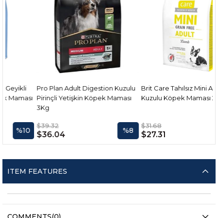
li
Pro Plan Adult Digestion Kuzulu
Brit Care Tahılsız Mini Adult
ması
Pirinçli Yetişkin Köpek Maması
Kuzulu Köpek Maması 2 kg.
3Kg
$39.32
$31.68
10
%8
%14
$36.04
$27.31
ITEM FEATURES
COMMENTS
(0)