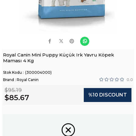
Royal Canin Mini Puppy Küçük Irk Yavru Köpek
Maması 4 Kg
(300004000)
Brand
:
Royal Canin
0.0
$95.19
%
10
DISCOUNT
$85.67