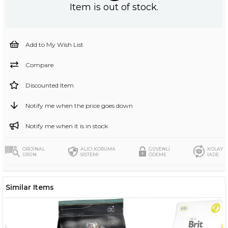
Item is out of stock.
Add to My Wish List
Compare
Discounted Item
Notify me when the price goes down
Notify me when it is in stock
ORİJİNAL
ALICI KORUMA
GÜVENLİ
KOLAY
ÜRÜN
SİSTEMİ
ÖDEME
İADE
Similar Items