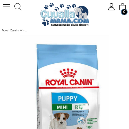
0
Homepage
KÖPEK
Köpek Mamaları
Kuru Köpek Maması
Royal Canin Mini Puppy Küçük Irk Yavru Köpek Maması 4 Kg
Member Login
Sign up