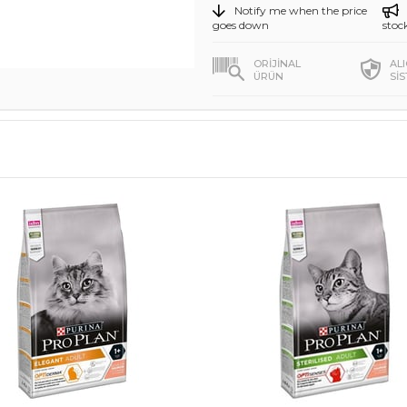
Notify me when the price
goes down
stoc
ORİJİNAL
AL
ÜRÜN
Sİ