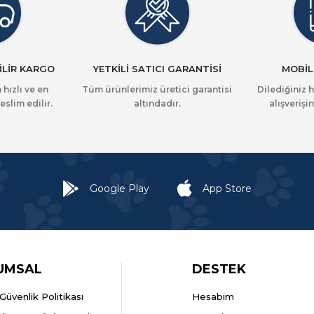
İLİR KARGO
YETKİLİ SATICI GARANTİSİ
MOBİL
 hızlı ve en
Tüm ürünlerimiz üretici garantisi
Dilediğiniz 
eslim edilir.
altındadır.
alışverişin
Google Play
App Store
UMSAL
DESTEK
k Güvenlik Politikası
Hesabım