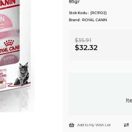
85gr
(RC9102)
Brand
:
ROYAL CANIN
$35.91
$32.32
It
Add to My Wish List