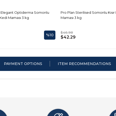
n Elegant Optiderma Somonlu
Pro Plan Sterilised Somonlu Kısır
 Kedi Maması 3 kg
Maması 3 kg
$46.98
%10
5
$42.29
PAYMENT OPTIONS
ITEM RECOMMENDATIONS