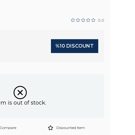
0.0
%
10
DISCOUNT
em is out of stock.
Compare
Discounted Item