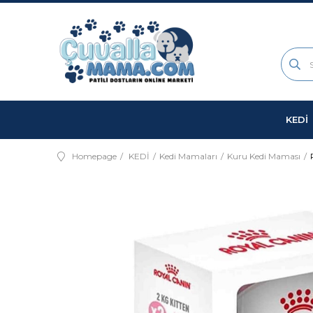
KEDİ
Homepage
KEDİ
Kedi Mamaları
Kuru Kedi Maması