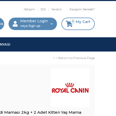
İletişim
SSS
Yardım
Kargom Nerede?
Member Login
0
My Cart
Sign up
NYASI
< < Return to Previous Page
edi Maması 2kg + 2 Adet Kitten Yaş Mama