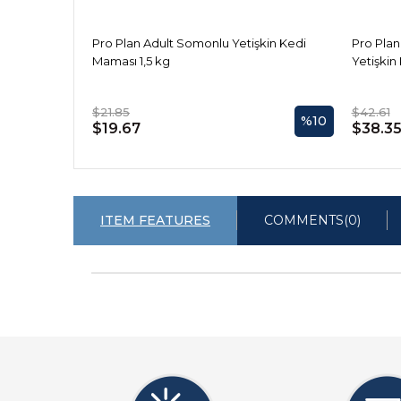
Pro Plan Adult Somonlu Yetişkin Kedi
Pro Pla
Maması 1,5 kg
Yetişkin
$21.85
$42.61
%10
$19.67
$38.3
ITEM FEATURES
COMMENTS
(0)