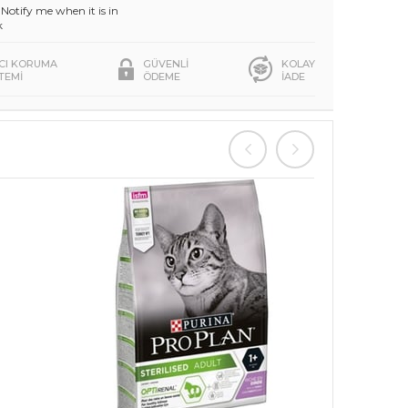
Notify me when it is in
k
ICI KORUMA
GÜVENLİ
KOLAY
STEMİ
ÖDEME
İADE