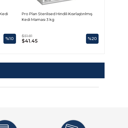
 Kedi
Pro Plan Sterilised Hindili Kısırlaştırılmış
Pro Plan Adul
Kedi Maması 3 kg
Maması 3 kg
$51.81
$42.61
%10
%20
$41.45
$38.35