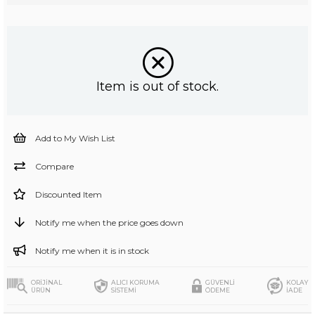
Item is out of stock.
Add to My Wish List
Compare
Discounted Item
Notify me when the price goes down
Notify me when it is in stock
ORİJİNAL
ALICI KORUMA
GÜVENLİ
KOLAY
ÜRÜN
SİSTEMİ
ÖDEME
İADE