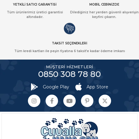
YETKİLİ SATICI GARANTİSİ
MOBİL CEBİNİZDE
Tüm ürünlerimiz üretici garantisi
Dilediğiniz her yerden güvenli alışverişin
altındadır.
keyfini çıkarın.
TAKSİT SEÇENEKLERİ
Tüm kredi kartları ile peşin fiyatına 6 taksit’e kadar ödeme imkanı
MÜŞTERİ HİZMETLERİ
0850 308 78 80
Google Play
App Store