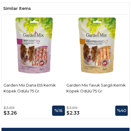
Similar Items
Garden Mix Dana Etli Kemik
Garden Mix Tavuk Sargılı Kemik
Köpek Ödülü 75 Gr.
Köpek Ödülü 75 Gr
$3.89
$3.89
0
%16
%40
$3.26
$2.33