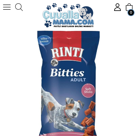
0
Homepage
KÖPEK
Köpek Mamaları
Köpek Ödülleri
Rinti Bitties Yetişkin Köpek Ödülü Tavuk-dana 75 gr.
Member Login
Sign up