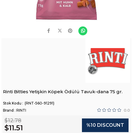
Rinti Bitties Yetişkin Köpek Ödülü Tavuk-dana 75 gr.
(RNT-560-91291)
Brand
:
RINTI
0.0
$12.78
%
10
DISCOUNT
$11.51