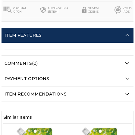
ORİJİNAL
ALICI KORUMA
GÜVENLİ
KOLAY
ÜRÜN
SİSTEMİ
ÖDEME
İADE
ITEM FEATURES
COMMENTS
(0)
PAYMENT OPTIONS
ITEM RECOMMENDATIONS
Similar Items