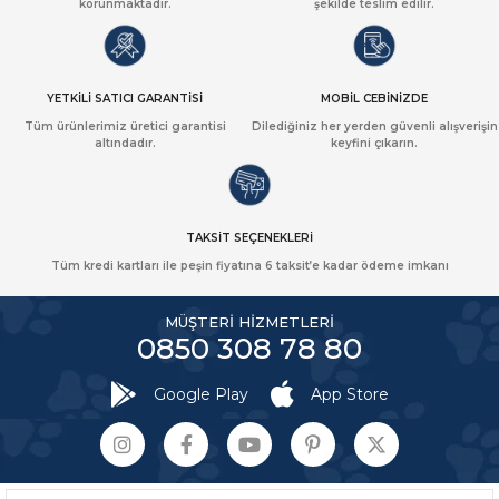
korunmaktadır.
şekilde teslim edilir.
YETKİLİ SATICI GARANTİSİ
MOBİL CEBİNİZDE
Tüm ürünlerimiz üretici garantisi
Dilediğiniz her yerden güvenli alışverişin
altındadır.
keyfini çıkarın.
TAKSİT SEÇENEKLERİ
Tüm kredi kartları ile peşin fiyatına 6 taksit’e kadar ödeme imkanı
MÜŞTERİ HİZMETLERİ
0850 308 78 80
Google Play
App Store