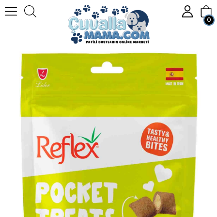
0
Homepage
KEDİ
Kedi Mamaları
Kedi Ödül Maması
Reflex Pocket Treats Ağız ve Diş Sağlığı Yetişkin Kedi Ödül Maması 60gr
Member Login
Sign up