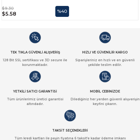
$9.30
%40
$5.58
TEK TIKLA GÜVENLİ ALIŞVERİŞ
HIZLI VE GÜVENİLİR KARGO
128 Bit SSL sertifikası ve 3D secure ile
Siparişleriniz en hızlı ve en güvenli
korunmaktadır.
şekilde teslim edilir.
YETKİLİ SATICI GARANTİSİ
MOBİL CEBİNİZDE
Tüm ürünlerimiz üretici garantisi
Dilediğiniz her yerden güvenli alışverişin
altındadır.
keyfini çıkarın.
TAKSİT SEÇENEKLERİ
Tüm kredi kartları ile peşin fiyatına 6 taksit’e kadar ödeme imkanı