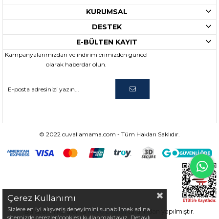
KURUMSAL
DESTEK
E-BÜLTEN KAYIT
Kampanyalarımızdan ve indirimlerimizden güncel
olarak haberdar olun.
© 2022 cuvallamama.com - Tüm Hakları Saklıdır.
Çerez Kullanımı
Sizlere en iyi alışveriş deneyimini sunabilmek adına
Bu sitenin kurulumu
Keyo Digital
tarafından yapılmıştır.
sitemizde çerezler(cookies) kullanmaktayız. Detaylı