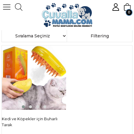
0
Homepage
PET BRUSH
Member Login
Sign up
Sort
Filtering
Kedi ve Köpekler için Buharlı
Tarak