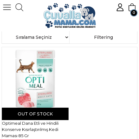
0
Homepage
OPTİMEAL
Member Login
Sign up
Sort
Filtering
OUT OF STOCK
Optimeal Dana Etli ve Hindili
Konserve Kısırlaştırılmış Kedi
Maması 85 Gr