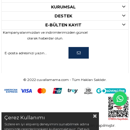
KURUMSAL
DESTEK
E-BÜLTEN KAYIT
Kampanyalarımızdan ve indirimlerimizden güncel
olarak haberdar olun.
© 2022 cuvallamama.com - Tüm Hakları Saklıdır.
Çerez Kullanımı
Sizlere en iyi alışveriş deneyimini sunabilmek adına
Bu sitenin kurulumu
Keyo Digital
tarafından yapılmıştır.
sitemizde çerezler(cookies) kullanmaktayız. Detaylı