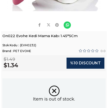
On022 Evohe Kedi Mama Kabı 1.45*5Cm
(EVH0232)
Brand
:
PET EVOHE
0.0
$1.49
%
10
DISCOUNT
$1.34
Item is out of stock.