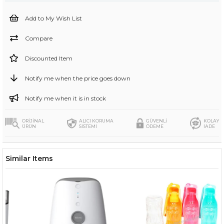
Add to My Wish List
Compare
Discounted Item
Notify me when the price goes down
Notify me when it is in stock
ORİJİNAL
ALICI KORUMA
GÜVENLİ
KOLAY
ÜRÜN
SİSTEMİ
ÖDEME
İADE
Similar Items