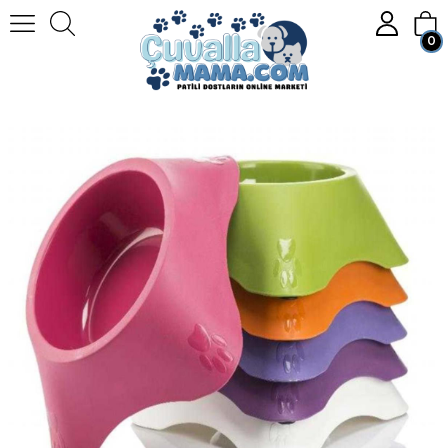
0
Homepage
KEDİ
Kedi Mama ve Su Kabı
On022 Evohe Kedi Mama Kabı 1.45*5Cm
Member Login
Sign up