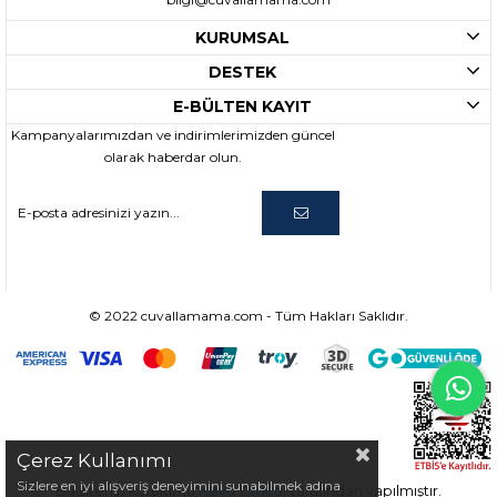
KURUMSAL
DESTEK
E-BÜLTEN KAYIT
Kampanyalarımızdan ve indirimlerimizden güncel
olarak haberdar olun.
© 2022 cuvallamama.com - Tüm Hakları Saklıdır.
Çerez Kullanımı
Sizlere en iyi alışveriş deneyimini sunabilmek adına
Bu sitenin kurulumu
Keyo Digital
tarafından yapılmıştır.