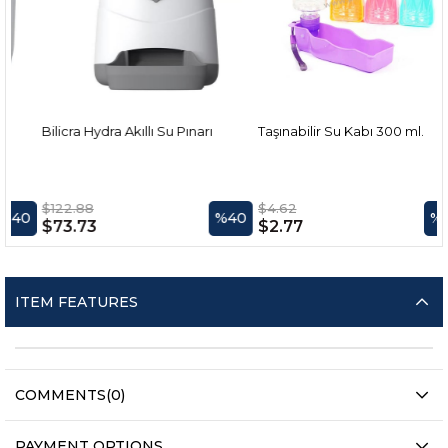
Bilicra Hydra Akıllı Su Pınarı
Taşınabilir Su Kabı 300 ml.
$122.88
$4.62
0
%40
%40
$73.73
$2.77
ITEM FEATURES
COMMENTS
(0)
PAYMENT OPTIONS