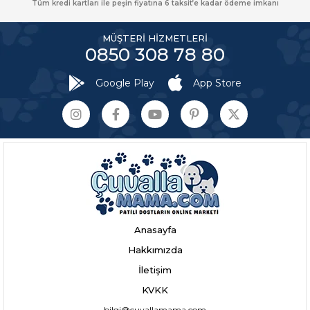
Tüm kredi kartları ile peşin fiyatına 6 taksit’e kadar ödeme imkanı
MÜŞTERİ HİZMETLERİ
0850 308 78 80
Google Play
App Store
Anasayfa
Hakkımızda
İletişim
KVKK
bilgi@cuvallamama.com