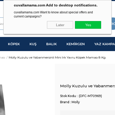
cuvallamama.com Add to desktop notifications.
cuvallamama.com Want to know about special offers and
current campaigns?
Later
Yes
KÖPEK
KUŞ
BALIK
KEMİRGEN
YAZ KAMPA
ası
Molly Kuzulu ve Yabanmersinli Mini Irk Yavru Köpek Maması 8 Kg.
Molly Kuzulu ve Yabanmersi
(DFC-M70969)
Brand
:
Molly