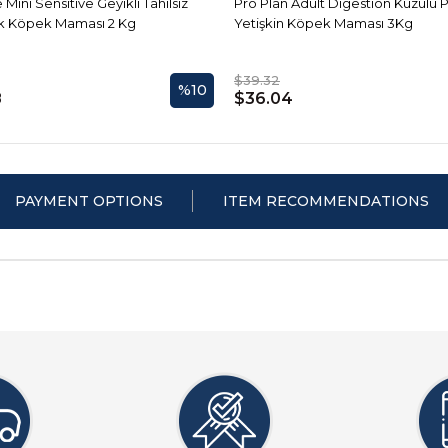
 Mini Sensitive Geyikli Tahılsız
Pro Plan Adult Digestion Kuzulu Pi
rk Köpek Maması 2 Kg
Yetişkin Köpek Maması 3Kg
$39.32
%10
8
$36.04
PAYMENT OPTIONS
ITEM RECOMMENDATIONS