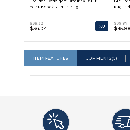
Pro Plan Optidigest Orta Irk Kuzu Etli
Brit Care
Yavru Köpek Maması 3 kg
Küçük I
$39.32
$39.87
%8
$36.04
$35.8
ITEM FEATURES
COMMENTS
(0)