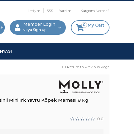
İletişim
SSS
Yardım
Kargom Nerede?
Member Login
0
My Cart
Sign up
NYASI
< < Return to Previous Page
nli Mini Irk Yavru Köpek Maması 8 Kg.
0.0