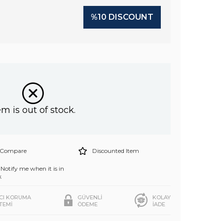
%
10
DISCOUNT
em is out of stock.
Compare
Discounted Item
Notify me when it is in
k
ICI KORUMA
GÜVENLİ
KOLAY
STEMİ
ÖDEME
İADE