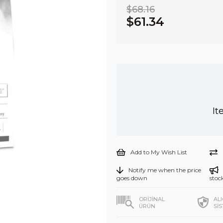
$68.16
$61.34
It
Add to My Wish List
Notify me when the price
goes down
stoc
ORİJİNAL
AL
ÜRÜN
Sİ