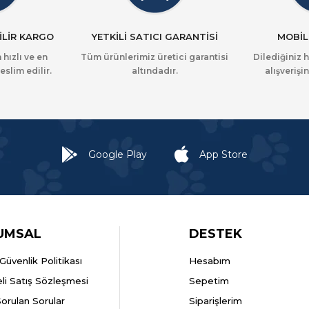
İLİR KARGO
YETKİLİ SATICI GARANTİSİ
MOBİL
 hızlı ve en
Tüm ürünlerimiz üretici garantisi
Dilediğiniz 
eslim edilir.
altındadır.
alışverişin
Google Play
App Store
UMSAL
DESTEK
k Güvenlik Politikası
Hesabım
li Satış Sözleşmesi
Sepetim
Sorulan Sorular
Siparişlerim