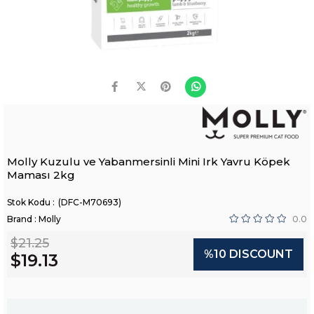
Molly Kuzulu ve Yabanmersinli Mini Irk Yavru Köpek
Maması 2kg
(DFC-M70693)
Brand
:
Molly
0.0
$21.25
%
10
DISCOUNT
$19.13