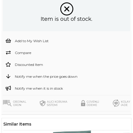
Item is out of stock.
Add to My Wish List
Compare
Discounted Item
Notify me when the price goes down
Notify me when it is in stock
ORİJİNAL
ALICI KORUMA
GÜVENLİ
KOLAY
ÜRÜN
SİSTEMİ
ÖDEME
İADE
Similar Items