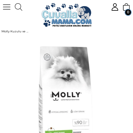
0
Homepage
KÖPEK
Köpek Mamaları
Kuru Köpek Maması
Molly Kuzulu ve Yabanmersinli Mini Irk Yavru Köpek Maması 2kg
Member Login
Sign up