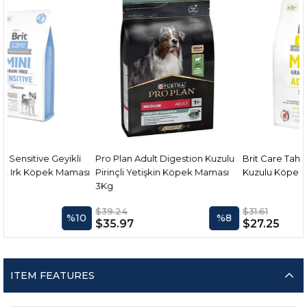
kli
Pro Plan Adult Digestion Kuzulu
Brit Care Tahılsız Mini Adult
aması
Pirinçli Yetişkin Köpek Maması
Kuzulu Köpek Maması 2 kg.
3Kg
$39.24
$31.61
%10
%8
%1
$35.97
$27.25
ITEM FEATURES