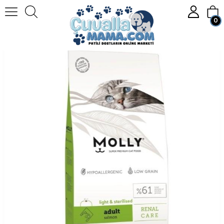
0
Homepage
KEDİ
Kedi Mamaları
Kuru Kedi Maması
Molly Kısır Somonlu Yetişkin Kedi Maması 15 Kg.
Member Login
Sign up