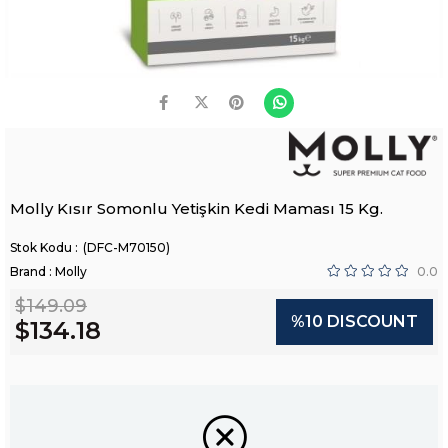
Molly Kısır Somonlu Yetişkin Kedi Maması 15 Kg.
(DFC-M70150)
Brand
:
Molly
0.0
$149.09
%
10
DISCOUNT
$134.18