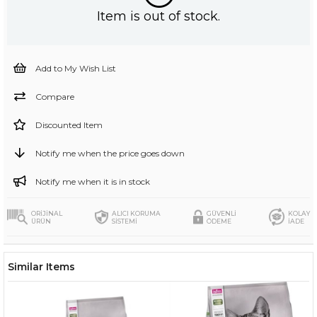
Item is out of stock.
Add to My Wish List
Compare
Discounted Item
Notify me when the price goes down
Notify me when it is in stock
ORİJİNAL
ALICI KORUMA
GÜVENLİ
KOLAY
ÜRÜN
SİSTEMİ
ÖDEME
İADE
Similar Items