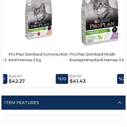
Pro Plan Sterilised Somonlu Kısır
Pro Plan Sterilised Hindili
3
Kedi Maması 3 kg
Kısırlaştırılmış Kedi Maması 3 kg
$46.97
$51.79
%10
%20
$42.27
$41.43
ITEM FEATURES