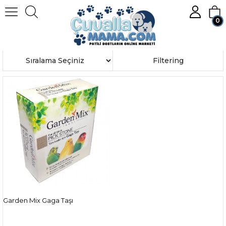
0
Homepage
KUŞ
Kuş Gaga Taşı ve Kemikler
Member Login
Sign up
Sort
Filtering
Garden Mix Gaga Taşı