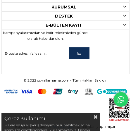
KURUMSAL
DESTEK
E-BÜLTEN KAYIT
Kampanyalarımızdan ve indirimlerimizden güncel
olarak haberdar olun.
© 2022 cuvallamama.com - Tüm Hakları Saklıdır.
Çerez Kullanımı
Sizlere en iyi alışveriş deneyimini sunabilmek adına
Bu sitenin kurulumu
Keyo Digital
tarafından yapılmıştır.
sitemizde çerezler(cookies) kullanmaktayız. Detaylı