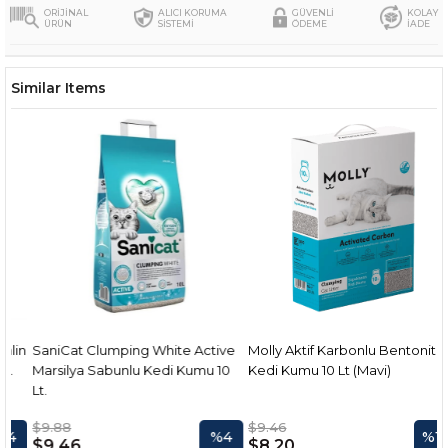
ORİJİNAL
ALICI KORUMA
GÜVENLİ
KOLAY
ÜRÜN
SİSTEMİ
ÖDEME
İADE
Similar Items
n
SaniCat Clumping White Active
Molly Aktif Karbonlu Bentonit
Marsilya Sabunlu Kedi Kumu 10
Kedi Kumu 10 Lt (Mavi)
Lt.
$9.88
$9.46
%4
%13
$9.46
$8.20