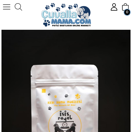
0
Homepage
KEDİ
Kedi Kumu
Doğal Kedi Kumları
İsis Royal Aktif karbonlu Kedi kumu Koku Giderici
Member Login
Sign up