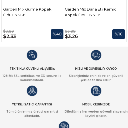
e Köpek
Garden Mix Dana Etli Kemik
Garden Mix Tavuk Sar
Köpek Ödülü 75 Gr.
Köpek Ödülü 75 Gr
$3.89
$3.89
%40
%16
$3.26
$2.33
TEK TIKLA GÜVENLİ ALIŞVERİŞ
HIZLI VE GÜVENİLİR KARGO
128 Bit SSL sertifikası ve 3D secure ile
Siparişleriniz en hızlı ve en güvenli
korunmaktadır.
şekilde teslim edilir.
YETKİLİ SATICI GARANTİSİ
MOBİL CEBİNİZDE
Tüm ürünlerimiz üretici garantisi
Dilediğiniz her yerden güvenli alışverişin
altındadır.
keyfini çıkarın.