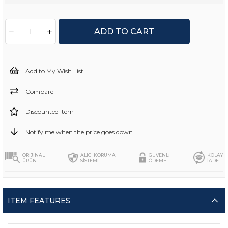
Add to My Wish List
Compare
Discounted Item
Notify me when the price goes down
ORİJİNAL
ALICI KORUMA
GÜVENLİ
KOLAY
ÜRÜN
SİSTEMİ
ÖDEME
İADE
ITEM FEATURES