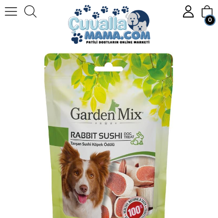
0
Homepage
KÖPEK
Köpek Mamaları
Köpek Ödülleri
Garden Mix Tavşan Sushi Köpek Ödülü 75 Gr.
Member Login
Sign up