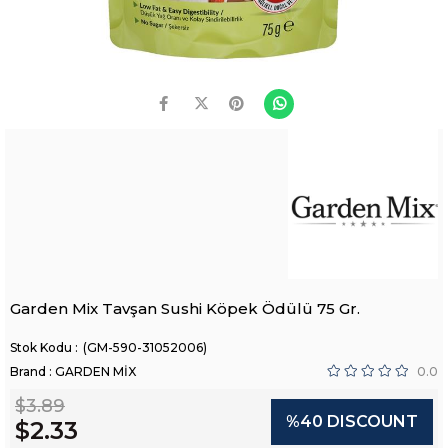
Garden Mix Tavşan Sushi Köpek Ödülü 75 Gr.
(GM-590-31052006)
Brand
:
GARDEN MİX
0.0
$3.89
%
40
DISCOUNT
$2.33