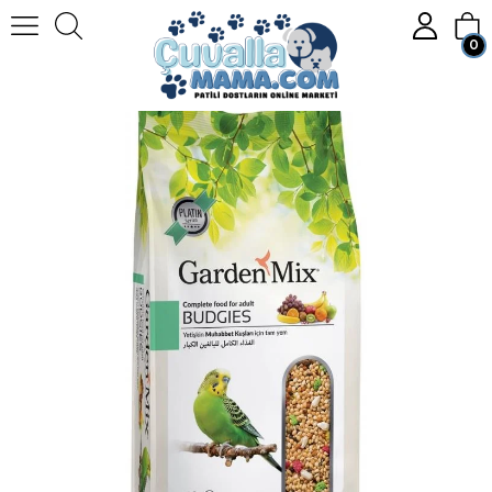
0
Homepage
KUŞ
Kuş Yemleri
Muhabbet Kuşu Yemleri
Garden Mix Platin Meyveli Muhabbet Kuş Yemi 500 Gr.
Member Login
Sign up