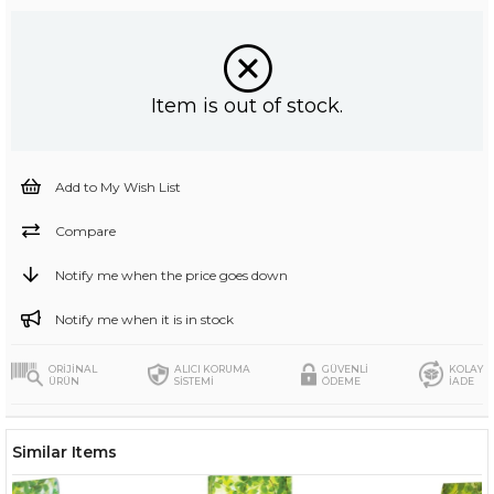
Item is out of stock.
Add to My Wish List
Compare
Notify me when the price goes down
Notify me when it is in stock
ORİJİNAL
ALICI KORUMA
GÜVENLİ
KOLAY
ÜRÜN
SİSTEMİ
ÖDEME
İADE
Similar Items