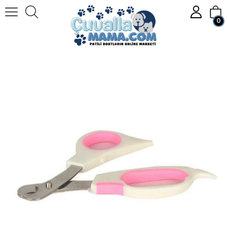
0
Homepage
KEDİ
Kedi Bakım Ürünleri
Flip Kedi ve Köpek İçin Kanca Tırnak Makası 14 Cm
Member Login
Sign up