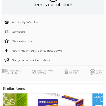
Item is out of stock.
Add to My Wish List
Compare
Discounted Item
Notify me when the price goes down
Notify me when it is in stock
ORİJİNAL
ALICI KORUMA
GÜVENLİ
KOLAY
ÜRÜN
SİSTEMİ
ÖDEME
İADE
Similar Items