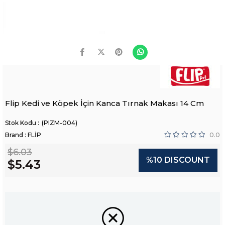
Flip Kedi ve Köpek İçin Kanca Tırnak Makası 14 Cm
(PIZM-004)
Brand
:
FLİP
0.0
$6.03
%
10
DISCOUNT
$5.43