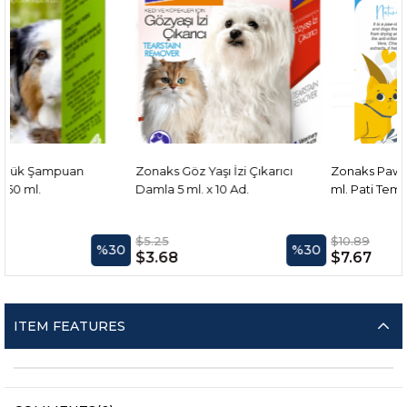
Zonaks Göz Yaşı İzi Çıkarıcı
Zonaks Paws Cleaning Foam 
Damla 5 ml. x 10 Ad.
ml. Pati Temizleme Köpüğü
$5.25
$10.89
%30
%30
%
$3.68
$7.67
ITEM FEATURES