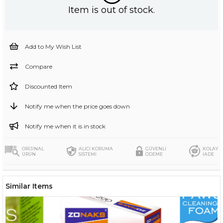
Item is out of stock.
Add to My Wish List
Compare
Discounted Item
Notify me when the price goes down
Notify me when it is in stock
ORİJİNAL
ALICI KORUMA
GÜVENLİ
KOLAY
ÜRÜN
SİSTEMİ
ÖDEME
İADE
Similar Items