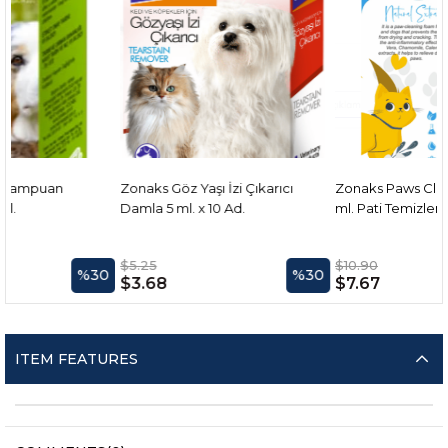
Zonaks Göz Yaşı İzi Çıkarıcı
Zonaks Paws Cleaning Foam 1
Damla 5 ml. x 10 Ad.
ml. Pati Temizleme Köpüğü
$5.25
$10.90
%30
%30
%3
$3.68
$7.67
ITEM FEATURES