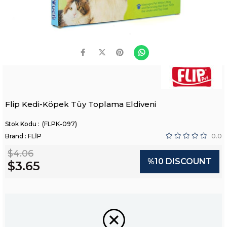
Flip Kedi-Köpek Tüy Toplama Eldiveni
(FLPK-097)
Brand
:
FLİP
0.0
$4.06
%
10
DISCOUNT
$3.65