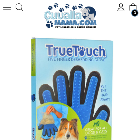
0
Homepage
KEDİ
Kedi Bakım Ürünleri
Flip Kedi-Köpek Tüy Toplama Eldiveni
Member Login
Sign up