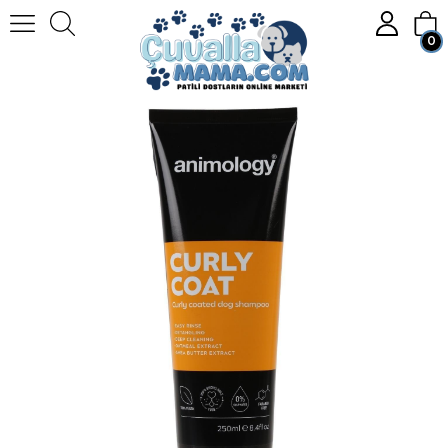
0
Homepage
KÖPEK
Köpek Bakım Ürünleri
Animology Curly Coat Hacim Verici & Kabartıcı Kıvırcık Tüylü Köpek Şampuanı 250 ML.
Member Login
Sign up