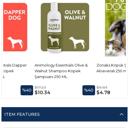
r
Animology Essentials Olive &
Zonaks Köpük Şampuan
Walnut Shampoo Köpek
Aloeveralı 250 ml.
Şampuanı 250 ML.
$17.23
$6.83
%40
%40
%3
$10.34
$4.78
ITEM FEATURES