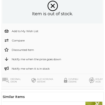
Item is out of stock.
Add to My Wish List
Compare
Discounted Item
Notify me when the price goes down
Notify me when it is in stock
ORİJİNAL
ALICI KORUMA
GÜVENLİ
KOLAY
ÜRÜN
SİSTEMİ
ÖDEME
İADE
Similar Items