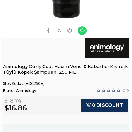
Animology Curly Coat Hacim Verici & Kabartıcı Kıvırcık
Tüylü Köpek Şampuanı 250 ML.
(ACC250A)
Brand
:
Animology
0.0
$18.74
%
10
DISCOUNT
$16.86