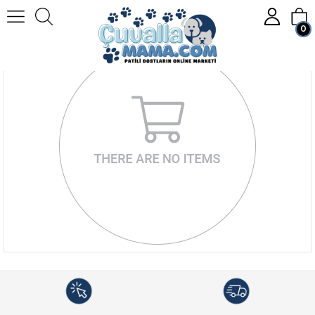
0
Member Login
Sign up