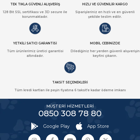
TEK TIKLA GÜVENLİ ALIŞVERİŞ
HIZLI VE GÜVENİLİR KARGO
128 Bit SSL sertifikası ve 3D secure ile
Siparişleriniz en hızlı ve en güvenli
korunmaktadır.
şekilde teslim edilir.
YETKİLİ SATICI GARANTİSİ
MOBİL CEBİNİZDE
Tüm ürünlerimiz üretici garantisi
Dilediğiniz her yerden güvenli alışverişin
altındadır.
keyfini çıkarın.
TAKSİT SEÇENEKLERİ
Tüm kredi kartları ile peşin fiyatına 6 taksit’e kadar ödeme imkanı
MÜŞTERİ HİZMETLERİ
0850 308 78 80
Google Play
App Store