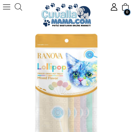
0
Homepage
KEDİ
Kedi Mamaları
Kedi Ödül Maması
Ranova Kediler için Karışık Lezzetli Lolipop *1.4g 5'li
Member Login
Sign up