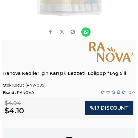
Ranova Kediler için Karışık Lezzetli Lolipop *1.4g 5'li
(RNV-005)
Brand
:
RANOVA
0.0
$4.94
%
17
DISCOUNT
$4.10