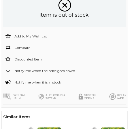
Item is out of stock.
Add to My Wish List
Compare
Discounted Item
Notify me when the price goes down
Notify me when it is in stock
ORİJİNAL
ALICI KORUMA
GÜVENLİ
KOLAY
ÜRÜN
SİSTEMİ
ÖDEME
İADE
Similar Items